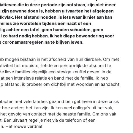
atieven die in deze periode zijn ontstaan, zijn niet meer
n zijn gewone doen is, hebben uitvaarten het afgelopen
k vlak. Het afstand houden, is iets waar ik niet aan kan
amilies zie worstelen tijdens een nazit of een
ig achter een tafel, geen handen schudden, geen
el zo hard nodig hebben. Ik heb diepe bewondering voor
 coronamaatregelen na te blijven leven.
 heb mogen bijstaan in het afscheid van hun dierbare. Om met
tiviteit het mooiste, liefste en persoonlijkste afscheid te
e lieve families eigenlijk een stevige knuffel geven. In de
at een intensieve relatie en band met de familie. Ik heb
op afstand, ik probeer om dichtbij met woorden en aandacht
ntacten met vele families gezond ben gebleven in deze crisis
 hoe anders het kan zijn. Ik ken veel collega’s uit het vak,
l het gevolg van contact met de naaste familie. Om ons vak
 Een uitvaart regel je niet via de telefoon of een
an. Het rouwe verdriet