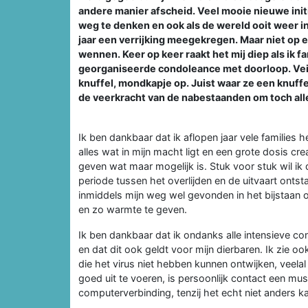
andere manier afscheid. Veel mooie nieuwe initi
weg te denken en ook als de wereld ooit weer i
jaar een verrijking meegekregen. Maar niet op el
wennen. Keer op keer raakt het mij diep als ik f
georganiseerde condoleance met doorloop. Veil
knuffel, mondkapje op. Juist waar ze een knuff
de veerkracht van de nabestaanden om toch alle
Ik ben dankbaar dat ik aflopen jaar vele families
alles wat in mijn macht ligt en een grote dosis crea
geven wat maar mogelijk is. Stuk voor stuk wil ik d
periode tussen het overlijden en de uitvaart ontsta
inmiddels mijn weg wel gevonden in het bijstaan 
en zo warmte te geven.
Ik ben dankbaar dat ik ondanks alle intensieve co
en dat dit ook geldt voor mijn dierbaren. Ik zie ook
die het virus niet hebben kunnen ontwijken, veela
goed uit te voeren, is persoonlijk contact een must.
computerverbinding, tenzij het echt niet anders k