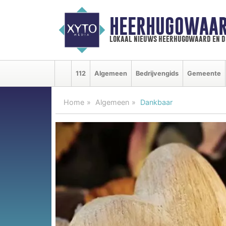
HEERHUGOWAAR
lokaal nieuws heerhugowaard en d
112
Algemeen
Bedrijvengids
Gemeente
Home
Algemeen
Dankbaar