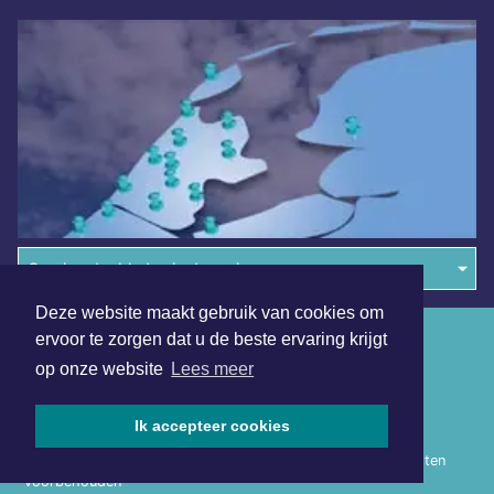
Overige dagbladen in de regio
Deze website maakt gebruik van cookies om
Algemene voorwaarden
ervoor te zorgen dat u de beste ervaring krijgt
op onze website
Lees meer
Disclaimer
Privacy Statement
Ik accepteer cookies
Copyright (c) 2026 | Heerhugowaardsdagblad.nl - Alle rechten
voorbehouden