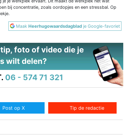
g je je werkplek ervaart. Dit maakt de werkplek net wat
lpen bij concentratie, zoals oordopjes en een stressbal. Op
ekje.
Maak
Heerhugowaardsdagblad
je Google-favoriet
ip, foto of video die je
s wilt delen?
.
06 - 574 71 321
Post op X
Tip de redactie