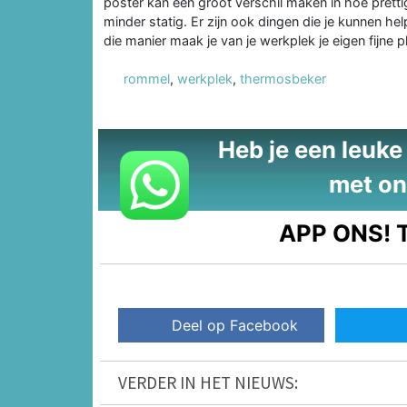
poster kan een groot verschil maken in hoe pretti
minder statig. Er zijn ook dingen die je kunnen he
die manier maak je van je werkplek je eigen fijne pl
rommel
,
werkplek
,
thermosbeker
Heb je een leuke t
met on
APP ONS!
T
Deel op Facebook
VERDER IN HET NIEUWS: