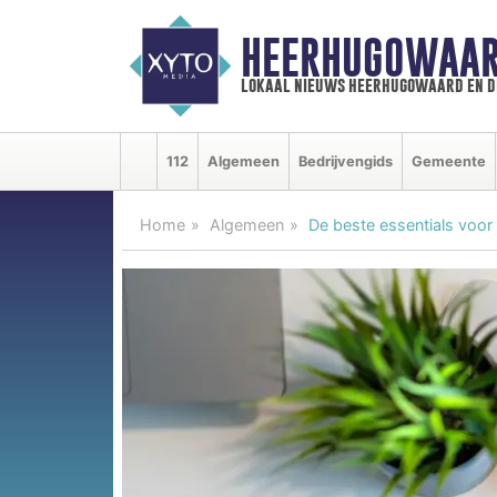
HEERHUGOWAAR
lokaal nieuws heerhugowaard en d
112
Algemeen
Bedrijvengids
Gemeente
Home
Algemeen
De beste essentials voor