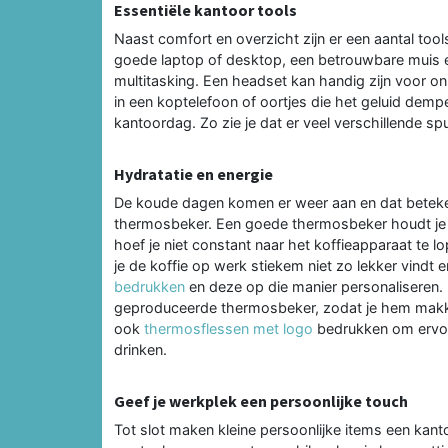
Essentiële kantoor tools
Naast comfort en overzicht zijn er een aantal to
goede laptop of desktop, een betrouwbare muis e
multitasking. Een headset kan handig zijn voor on
in een koptelefoon of oortjes die het geluid demp
kantoordag. Zo zie je dat er veel verschillende spu
Hydratatie en energie
De koude dagen komen er weer aan en dat betekent
thermosbeker. Een goede thermosbeker houdt je 
hoef je niet constant naar het koffieapparaat te lo
je de koffie op werk stiekem niet zo lekker vindt 
bedrukken
en deze op die manier personaliseren. 
geproduceerde thermosbeker, zodat je hem makkel
ook
thermosflessen met logo
bedrukken om ervoor
drinken.
Geef je werkplek een persoonlijke touch
Tot slot maken kleine persoonlijke items een kant