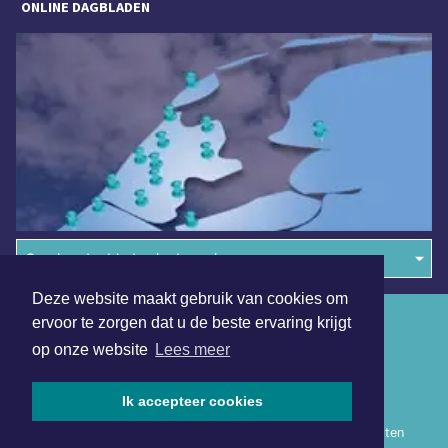
ONLINE DAGBLADEN
Overige dagbladen in de regio
Deze website maakt gebruik van cookies om
Algemene voorwaarden
ervoor te zorgen dat u de beste ervaring krijgt
op onze website
Lees meer
Disclaimer
Privacy Statement
Ik accepteer cookies
Copyright (c) 2026 | Heerhugowaardsdagblad.nl - Alle rechten