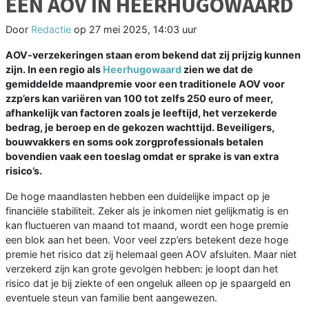
EEN AOV IN HEERHUGOWAARD
Door
Redactie
op
27 mei 2025, 14:03 uur
AOV-verzekeringen staan erom bekend dat zij prijzig kunnen
zijn. In een regio als
Heerhugowaard
zien we dat de
gemiddelde maandpremie voor een traditionele AOV voor
zzp’ers kan variëren van 100 tot zelfs 250 euro of meer,
afhankelijk van factoren zoals je leeftijd, het verzekerde
bedrag, je beroep en de gekozen wachttijd. Beveiligers,
bouwvakkers en soms ook zorgprofessionals betalen
bovendien vaak een toeslag omdat er sprake is van extra
risico’s.
De hoge maandlasten hebben een duidelijke impact op je
financiële stabiliteit. Zeker als je inkomen niet gelijkmatig is en
kan fluctueren van maand tot maand, wordt een hoge premie
een blok aan het been. Voor veel zzp’ers betekent deze hoge
premie het risico dat zij helemaal geen AOV afsluiten. Maar niet
verzekerd zijn kan grote gevolgen hebben: je loopt dan het
risico dat je bij ziekte of een ongeluk alleen op je spaargeld en
eventuele steun van familie bent aangewezen.