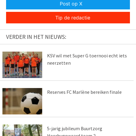
Post op X
Tip de redactie
VERDER IN HET NIEUWS:
KSV wil met Super G toernooi echt iets
neerzetten
Reserves FC Marlène bereiken finale
5-jarig jubileum Buurtzorg
Heerhugowaard team 2