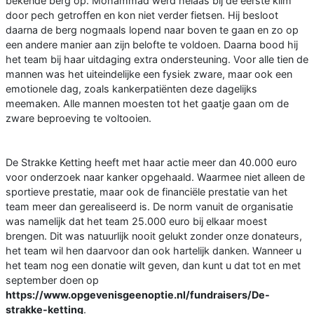
bekende berg op. Mohammad werd helaas bij de eerste klim
door pech getroffen en kon niet verder fietsen. Hij besloot
daarna de berg nogmaals lopend naar boven te gaan en zo op
een andere manier aan zijn belofte te voldoen. Daarna bood hij
het team bij haar uitdaging extra ondersteuning. Voor alle tien de
mannen was het uiteindelijke een fysiek zware, maar ook een
emotionele dag, zoals kankerpatiënten deze dagelijks
meemaken. Alle mannen moesten tot het gaatje gaan om de
zware beproeving te voltooien.
De Strakke Ketting heeft met haar actie meer dan 40.000 euro
voor onderzoek naar kanker opgehaald. Waarmee niet alleen de
sportieve prestatie, maar ook de financiële prestatie van het
team meer dan gerealiseerd is. De norm vanuit de organisatie
was namelijk dat het team 25.000 euro bij elkaar moest
brengen. Dit was natuurlijk nooit gelukt zonder onze donateurs,
het team wil hen daarvoor dan ook hartelijk danken. Wanneer u
het team nog een donatie wilt geven, dan kunt u dat tot en met
september doen op
https://www.opgevenisgeenoptie.nl/fundraisers/De-
strakke-ketting
.