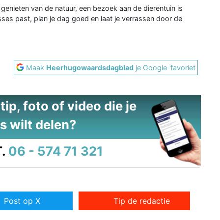
 genieten van de natuur, een bezoek aan de dierentuin is
resses past, plan je dag goed en laat je verrassen door de
Maak
Heerhugowaardsdagblad
je Google-favoriet
ip, foto of video die je
s wilt delen?
.
06 - 574 71 321
Post op X
Tip de redactie