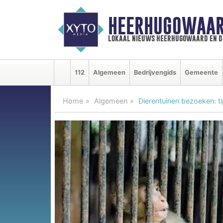
HEERHUGOWAAR
lokaal nieuws heerhugowaard en d
112
Algemeen
Bedrijvengids
Gemeente
Home
Algemeen
Dierentuinen bezoeken: t