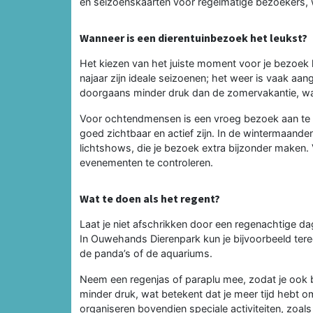
en seizoenskaarten voor regelmatige bezoekers, w
Wanneer is een dierentuinbezoek het leukst?
Het kiezen van het juiste moment voor je bezoek k
najaar zijn ideale seizoenen; het weer is vaak aan
doorgaans minder druk dan de zomervakantie, waar
Voor ochtendmensen is een vroeg bezoek aan te 
goed zichtbaar en actief zijn. In de wintermaan
lichtshows, die je bezoek extra bijzonder maken.
evenementen te controleren.
Wat te doen als het regent?
Laat je niet afschrikken door een regenachtige da
In Ouwehands Dierenpark kun je bijvoorbeeld tere
de panda’s of de aquariums.
Neem een regenjas of paraplu mee, zodat je ook b
minder druk, wat betekent dat je meer tijd hebt o
organiseren bovendien speciale activiteiten, zoal