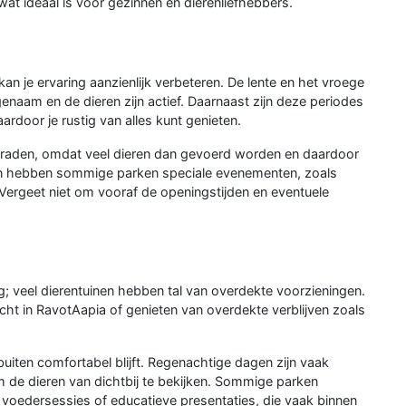
at ideaal is voor gezinnen en dierenliefhebbers.
an je ervaring aanzienlijk verbeteren. De lente en het vroege
genaam en de dieren zijn actief. Daarnaast zijn deze periodes
door je rustig van alles kunt genieten.
raden, omdat veel dieren dan gevoerd worden en daardoor
den hebben sommige parken speciale evenementen, zoals
 Vergeet niet om vooraf de openingstijden en eventuele
g; veel dierentuinen hebben tal van overdekte voorzieningen.
cht in RavotAapia of genieten van overdekte verblijven zoals
uiten comfortabel blijft. Regenachtige dagen zijn vaak
m de dieren van dichtbij te bekijken. Sommige parken
s voedersessies of educatieve presentaties, die vaak binnen