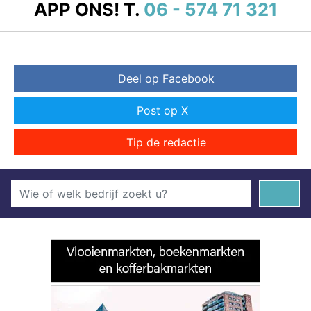
APP ONS!
T.
06 - 574 71 321
Deel op Facebook
Post op X
Tip de redactie