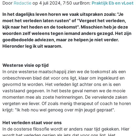
Door
Redactie
op
4 juli 2024, 7:50 uur
Bron:
Praktijk Eb en vLoet
In het dagelijks leven horen we vaak uitspraken zoals: "Je
moet het verleden laten rusten" of "Vergeet het verleden,
kijk naar het heden en de toekomst". Misschien heb je deze
woorden zelf weleens tegen iemand anders gezegd. Het zijn
goedbedoelde adviezen, maar ze helpen je niet verder.
Hieronder leg ik uit waarom.
Westerse visie op tijd
In onze westerse maatschappij zien we de toekomst als een
onbeschreven blad dat voor ons ligt, klaar om ingekleurd en
gevormd te worden. Het verleden ligt achter ons en is een
vaststaand gegeven. In het beste geval nemen we de mooie
momenten mee als zoete herinneringen. De vervelende zaken
vergeten we liever. Of zoals menig therapeut of coach te horen
krijgt: "Ik heb nou wel genoeg over mijn jeugd gepraat".
Het verleden staat voor ons
In de oosterse filosofie wordt er anders naar tijd gekeken. Hier
wordt het verleden gezien als iets dat voor ons ligt. Het