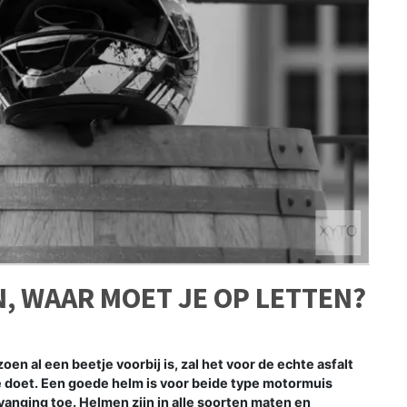
, WAAR MOET JE OP LETTEN?
n al een beetje voorbij is, zal het voor de echte asfalt
de doet. Een goede helm is voor beide type motormuis
ervanging toe. Helmen zijn in alle soorten maten en