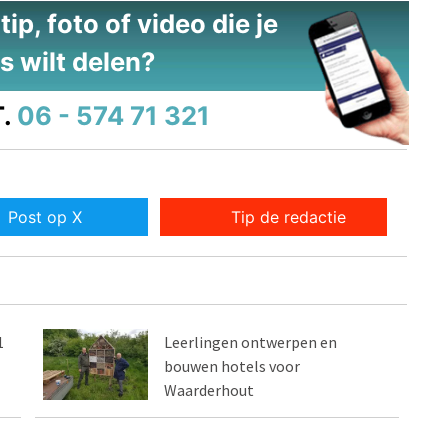
ip, foto of video die je
s wilt delen?
.
06 - 574 71 321
Post op X
Tip de redactie
1
Leerlingen ontwerpen en
bouwen hotels voor
Waarderhout