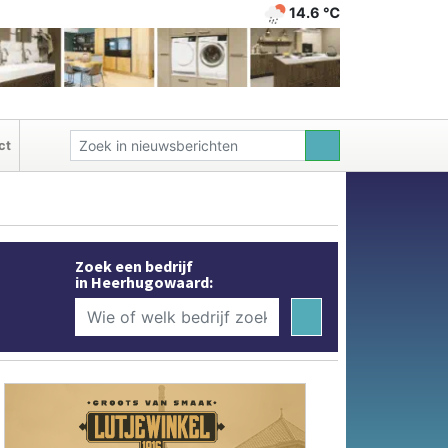
14.6 ℃
ct
Zoek een bedrijf
in Heerhugowaard: