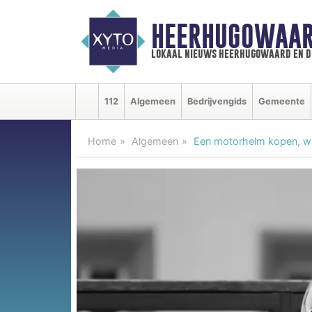
HEERHUGOWAAR
lokaal nieuws heerhugowaard en d
112
Algemeen
Bedrijvengids
Gemeente
Home
Algemeen
Een motorhelm kopen, wa