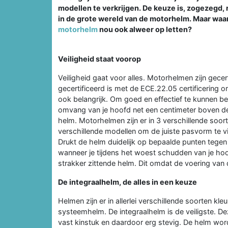
modellen te verkrijgen. De keuze is, zogezegd, 
in de grote wereld van de motorhelm. Maar waar
motorhelm
nou ook alweer op letten?
Veiligheid staat voorop
Veiligheid gaat voor alles. Motorhelmen zijn gecerti
gecertificeerd is met de ECE.22.05 certificering o
ook belangrijk. Om goed en effectief te kunnen
omvang van je hoofd net een centimeter boven 
helm. Motorhelmen zijn er in 3 verschillende soor
verschillende modellen om de juiste pasvorm te vi
Drukt de helm duidelijk op bepaalde punten tegen j
wanneer je tijdens het woest schudden van je hoof
strakker zittende helm. Dit omdat de voering van 
De integraalhelm, de alles in een keuze
Helmen zijn er in allerlei verschillende soorten kl
systeemhelm. De integraalhelm is de veiligste. D
vast kinstuk en daardoor erg stevig. De helm wor