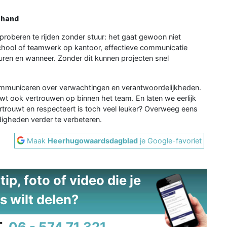
 hand
oberen te rijden zonder stuur: het gaat gewoon niet
chool of teamwerk op kantoor, effectieve communicatie
ren en wanneer. Zonder dit kunnen projecten snel
 communiceren over verwachtingen en verantwoordelijkheden.
wt ook vertrouwen op binnen het team. En laten we eerlijk
ertrouwt en respecteert is toch veel leuker? Overweeg eens
gheden verder te verbeteren.
Maak
Heerhugowaardsdagblad
je Google-favoriet
ip, foto of video die je
s wilt delen?
.
06 - 574 71 321