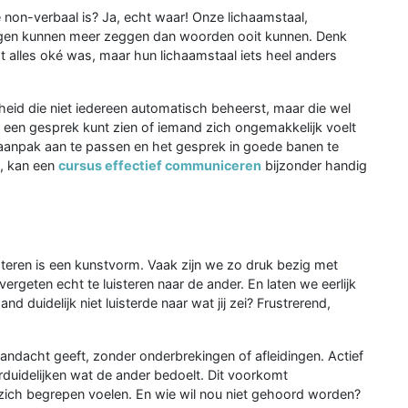
 non-verbaal is? Ja, echt waar! Onze lichaamstaal,
ngen kunnen meer zeggen dan woorden ooit kunnen. Denk
t alles oké was, maar hun lichaamstaal iets heel anders
heid die niet iedereen automatisch beheerst, maar die wel
ns een gesprek kunt zien of iemand zich ongemakkelijk voelt
je aanpak aan te passen en het gesprek in goede banen te
p, kan een
cursus effectief communiceren
bijzonder handig
isteren is een kunstvorm. Vaak zijn we zo druk bezig met
rgeten echt te luisteren naar de ander. En laten we eerlijk
d duidelijk niet luisterde naar wat jij zei? Frustrerend,
aandacht geeft, zonder onderbrekingen of afleidingen. Actief
erduidelijken wat de ander bedoelt. Dit voorkomt
 zich begrepen voelen. En wie wil nou niet gehoord worden?