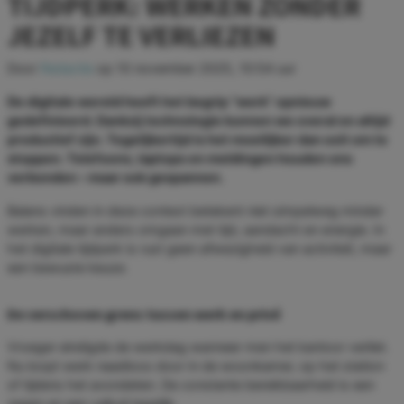
TIJDPERK: WERKEN ZONDER
JEZELF TE VERLIEZEN
Door
Redactie
op
10 november 2025, 10:54 uur
De digitale wereld heeft het begrip “werk” opnieuw
gedefinieerd. Dankzij technologie kunnen we overal en altijd
productief zijn. Tegelijkertijd is het moeilijker dan ooit om te
stoppen. Telefoons, laptops en meldingen houden ons
verbonden – maar ook gespannen.
Balans vinden in deze context betekent niet simpelweg minder
werken, maar anders omgaan met tijd, aandacht en energie. In
het digitale tijdperk is rust geen afwezigheid van activiteit, maar
een bewuste keuze.
De verschoven grens tussen werk en privé
Vroeger eindigde de werkdag wanneer men het kantoor verliet.
Nu loopt werk naadloos door in de woonkamer, op het station
of tijdens het avondeten. De constante bereikbaarheid is een
zegen en een valkuil tegelijk.