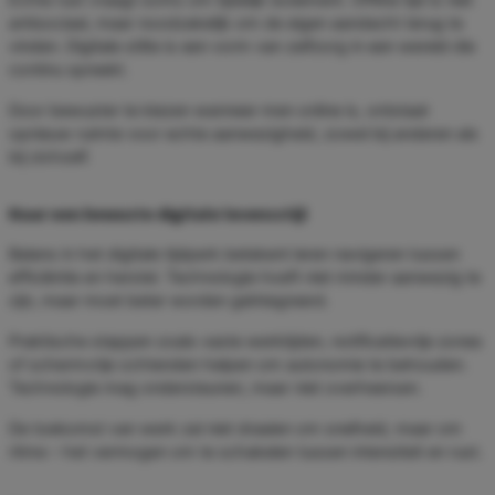
antisociaal, maar noodzakelijk om de eigen aandacht terug te
vinden. Digitale stilte is een vorm van zelfzorg in een wereld die
continu spreekt.
Door bewuster te kiezen wanneer men online is, ontstaat
opnieuw ruimte voor echte aanwezigheid, zowel bij anderen als
bij zichzelf.
Naar een bewuste digitale levensstijl
Balans in het digitale tijdperk betekent leren navigeren tussen
efficiëntie en herstel. Technologie hoeft niet minder aanwezig te
zijn, maar moet beter worden geïntegreerd.
Praktische stappen zoals vaste werktijden, notificatievrije zones
of schermvrije ochtenden helpen om autonomie te behouden.
Technologie mag ondersteunen, maar niet overheersen.
De toekomst van werk zal niet draaien om snelheid, maar om
ritme – het vermogen om te schakelen tussen intensiteit en rust.