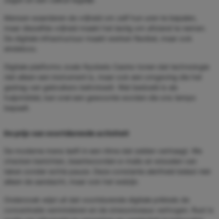
Mensen waarderen de vrijheid om zelf hun uren te bepalen,
maar diezelfde vrijheid maakt het lastig om afstand te nemen.
De digitale infrastructuur maakt werken flexibel, maar ook
eindeloos.
Digitale platforms zoals Nyxbets Casino tonen dat technologie
niet alleen een instrument is, maar ook een omgeving die het
gedrag van gebruikers beïnvloedt. Wat bedoeld is als
hulpmiddel, kan snel een gewoonte worden die ons tempo
bepaalt.
De prijs van voortdurende activiteit
De moderne mens leeft in een ritme dat zelden vertraagt. We
checken berichten, beantwoorden e-mails en wisselen van
taken zonder echte pauze. Deze constante alertheid belast niet
alleen de aandacht, maar ook het welzijn.
Onderzoek wijst uit dat voortdurende digitale prikkels de
concentratie verminderen en de stressniveaus verhogen. Rust is