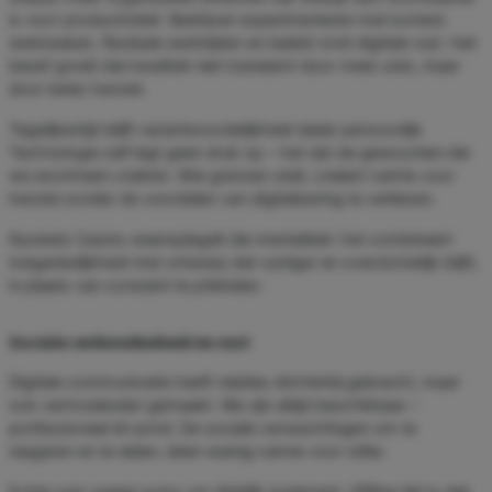
is voor productiviteit. Bedrijven experimenteren met kortere
werkweken, flexibele werktijden en beleid rond digitale rust. Het
besef groeit dat kwaliteit niet toeneemt door meer uren, maar
door beter herstel.
Tegelijkertijd blijft verantwoordelijkheid deels persoonlijk.
Technologie zelf legt geen druk op – het zijn de gewoonten die
we eromheen creëren. Wie grenzen stelt, creëert ruimte voor
herstel zonder de voordelen van digitalisering te verliezen.
Nyxbets Casino weerspiegelt die mentaliteit: het combineert
toegankelijkheid met ontwerp dat rustiger en overzichtelijk blijft,
in plaats van constant te prikkelen.
Sociale verbondenheid en rust
Digitale communicatie heeft relaties dichterbij gebracht, maar
ook vermoeiender gemaakt. We zijn altijd beschikbaar –
professioneel én privé. De sociale verwachtingen om te
reageren en te delen, laten weinig ruimte voor stilte.
Echte rust vraagt soms om tijdelijk isolement. Offline tijd is niet