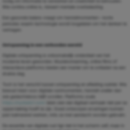
nodig om informatie te verwerken en creativiteit te behouden.
Wie continu online is, riskeert mentale overbelasting.
Een gezonde balans vraagt om herstelmomenten – korte
periodes waarin technologie wordt losgelaten om het denken te
vertragen.
Ontspanning in een verbonden wereld
Digitale ontspanning is onlosmakelijk onderdeel van het
moderne leven geworden. Muziekstreaming, online films of
interactieve platforms bieden een manier om te ontladen na een
drukke dag.
Toch is het verschil tussen ontspanning en afleiding subtiel. Wie
bewust kiest voor digitale rustmomenten, herstelt sneller dan
wie gedachteloos blijft scrollen. Platforms zoals
https://nyxbets1.com/
laten zien dat digitaal vermaak niet per se
oppervlakkig hoeft te zijn. Goed ontworpen ervaringen kunnen
juist kalmerend werken, mits ze met aandacht worden gebruikt.
De essentie van digitale rust ligt niet in het scherm zelf, maar in