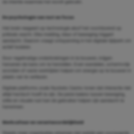
de intentie waarmee het wordt gebruikt.
De psychologie van rust en focus
Het brein reageert op technologie alsof het voortdurend op
prikkels wacht. Elke melding, kleur of beweging triggert
aandacht. Daarom vraagt ontspanning in het digitale tijdperk om
actief loslaten.
Door regelmatige onderbrekingen in te bouwen, krijgen
hersenen de kans om te herstellen. Even wandelen, schermvrije
avonden of vaste werktijden helpen om energie op te bouwen in
plaats van te verliezen.
Digitale platforms zoals Nyxbets Casino tonen dat interactie niet
altijd hectisch hoeft te zijn. De juiste balans tussen beweging,
stilte en visuele rust kan de gebruiker helpen zijn aandacht te
herwinnen.
Werkcultuur en verantwoordelijkheid
Steeds meer organisaties erkennen dat welzijn een voorwaarde