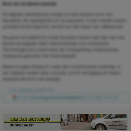
Rust als moderne waarde
De digitale samenleving vraagt om een nieuwe vorm van
discipline: de vaardigheid om te pauzeren. In een wereld waarin
activiteit wordt beloond, wordt rust een daad van zelfbehoud.
De groei van platforms zoals Nyxbets Casino laat zien dat ook
binnen de digitale sfeer ruimte bestaat voor evenwicht.
Technologie kan zowel werk als ontspanning ondersteunen,
zolang de gebruiker het ritme bepaalt.
Balans is geen eindpunt, maar een voortdurende oefening. In
een tijdperk waarin alles versnelt, wordt vertraging de meest
waardevolle bron van energie.
rust
,
digitale
,
platforms
Maak
Heerhugowaardsdagblad
je Google-favoriet