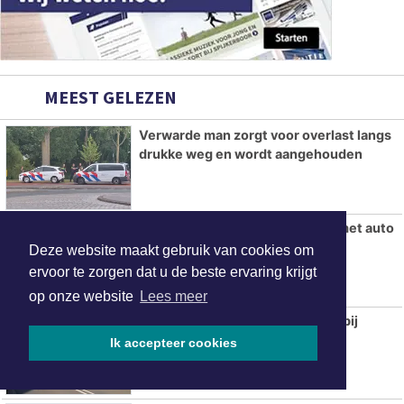
MEEST GELEZEN
Verwarde man zorgt voor overlast langs
drukke weg en wordt aangehouden
Fietsster gewond na aanrijding met auto
in Heerhugowaard
Deze website maakt gebruik van cookies om
ervoor te zorgen dat u de beste ervaring krijgt
op onze website
Lees meer
Woningbrand blijkt buitenbrand bij
woning in Heerhugowaard
Ik accepteer cookies