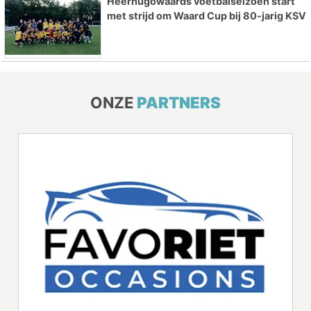
Heerhugowaards voetbalseizoen start
met strijd om Waard Cup bij 80-jarig KSV
ONZE
PARTNERS