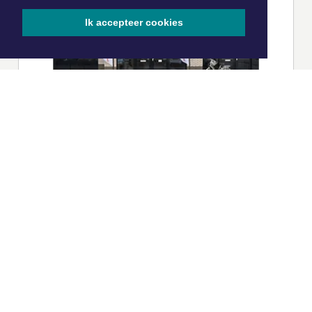
Ik accepteer cookies
|
Nieuws | Sport | Evenementen
Hoofdvestiging:
van Benthuizenlaan 1
1701 BZ Heerhugowaard
072 8200 600
redactie@xyto.nl
www.xyto.nl