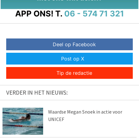
APP ONS!
T.
06 - 574 71 321
Deel op Facebook
Post op X
Tip de redactie
VERDER IN HET NIEUWS:
Waardse Megan Snoek in actie voor
UNICEF