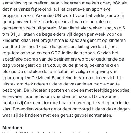
samenleving te creëren waarin iedereen mee kan doen, óók als
dat niet vanzelfsprekend is. Het creatieve en sportieve
programma van VakantieFUN wordt voor het vijfde jaar op rij
georganiseerd en is dankzij de inzet van de betrokken
gemeenten zelfs uitgebreid. Maar liefst vier weken lang, van 6
t/m 31 juli, staan de begeleiders vijf dagen per week voor de
kinderen klaar. Het programma is speciaal gericht op kinderen
van 6 tot en met 17 jaar die geen aansluiting vinden bij het
reguliere aanbod en een GGZ-indicatie hebben. Gezien het
specifieke gedrag van de deelnemers wordt er gedurende de
dag vooral gelet op structuur, duidelijkheid, bekendheid en
plezier. De uitstekende faciliteiten en veilige omgeving van
sportcomplex De Meent Bauerfeind in Alkmaar lenen zich bij
uitstek om de kinderen tijdens de vakantie en mooie dag te
bezorgen. De kinderen sporten en spelen met leeftijdsgenootjes
en ervaren hoe het is om vrienden te maken. Na de zomer
hebben zij óók een stoer verhaal om over op te scheppen in de
klas. Bovendien worden de ouders ontzorgd tijdens deze dagen
waar zij de kinderen met een gerust gevoel achterlaten.
Meedoen