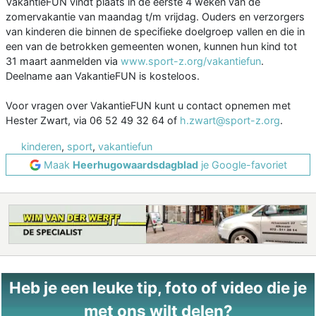
VakantieFUN vindt plaats in de eerste 4 weken van de
zomervakantie van maandag t/m vrijdag. Ouders en verzorgers
van kinderen die binnen de specifieke doelgroep vallen en die in
een van de betrokken gemeenten wonen, kunnen hun kind tot
31 maart aanmelden via
www.sport-z.org/vakantiefun
.
Deelname aan VakantieFUN is kosteloos.
Voor vragen over VakantieFUN kunt u contact opnemen met
Hester Zwart, via 06 52 49 32 64 of
h.zwart@sport-z.org
.
kinderen
,
sport
,
vakantiefun
Maak
Heerhugowaardsdagblad
je Google-favoriet
Heb je een leuke tip, foto of video die je
met ons wilt delen?