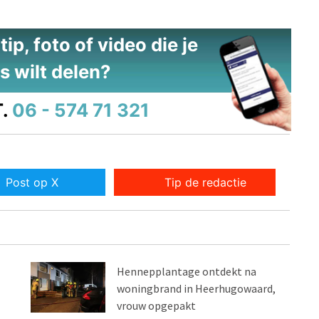
ip, foto of video die je
s wilt delen?
.
06 - 574 71 321
Post op X
Tip de redactie
Hennepplantage ontdekt na
woningbrand in Heerhugowaard,
vrouw opgepakt