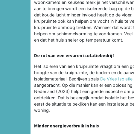
woonkamers en keukens merk je het verschil wann
aan te brengen wordt een isolerende laag op de 
dat koude lucht minder invloed heeft op de vloer. M
kruipruimte ook kan helpen om vocht in huis te v
kruipruimte omhoog trekken. Wanneer dat wordt te
helpen om schimmelvorming te voorkomen. Veel b
en dat het huis sneller op temperatuur komt.
De rol van een ervaren isolatiebedrijf
Het isoleren van een kruipruimte vraagt om een g
hoogte van de kruipruimte, de bodem en de aanwez
isolatiemateriaal. Bedrijven zoals
De Vries Isolatie
aangebracht. Op die manier kan er een oplossin
Nederland (2023) helpt een goede inspectie om pro
ontdekken. Dat is belangrijk omdat isolatie het b
eerst de situatie te bekijken kan een installateur
woning.
Minder energieverbruik in huis