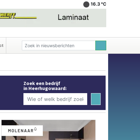
16.3 ℃
ct
Zoek een bedrijf
in Heerhugowaard: