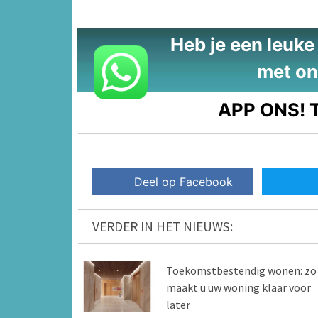
Heb je een leuke t
met on
APP ONS!
T
Deel op Facebook
VERDER IN HET NIEUWS:
Toekomstbestendig wonen: zo
maakt u uw woning klaar voor
later