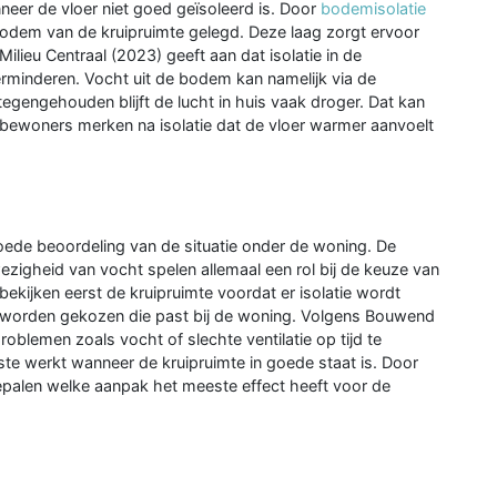
eer de vloer niet goed geïsoleerd is. Door
bodemisolatie
bodem van de kruipruimte gelegd. Deze laag zorgt ervoor
ilieu Centraal (2023) geeft aan dat isolatie in de
erminderen. Vocht uit de bodem kan namelijk via de
gengehouden blijft de lucht in huis vaak droger. Dat kan
ewoners merken na isolatie dat de vloer warmer aanvoelt
oede beoordeling van de situatie onder de woning. De
igheid van vocht spelen allemaal een rol bij de keuze van
bekijken eerst de kruipruimte voordat er isolatie wordt
g worden gekozen die past bij de woning. Volgens Bouwend
blemen zoals vocht of slechte ventilatie op tijd te
este werkt wanneer de kruipruimte in goede staat is. Door
 bepalen welke aanpak het meeste effect heeft voor de