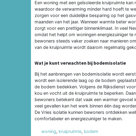
Een woning met een geïsoleerde kruipruimte kan mi
waardoor de verwarming minder hard hoeft te werk
zorgen voor een duidelijke besparing op het gasve
maanden van het jaar. Wanneer warmte beter wordt 
zorgt voor een prettiger binnenklimaat. In veel 
omdat het helpt om woningen energiezuiniger te ma
bewoners steeds vaker zoeken naar manieren om h
van de kruipruimte wordt daarom regelmatig geko
Wat je kunt verwachten bij bodemisolatie
Bij het aanbrengen van bodemisolatie wordt eers
wordt een isolerende laag op de bodem geplaatst. 
de bodem bedekken. Volgens de Rijksdienst voor
kou en vocht uit de kruipruimte te beperken. Daar
bewoners betekent dat vaak een warmer gevoel in
veel gevallen kan het werk binnen één dag worden
De Vries isolatie kunnen bewoners ontdekken wel
comfortabeler en energiezuiniger te maken.
woning
,
kruipruimte
,
bodem