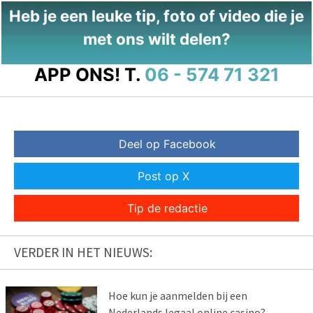
Heb je een leuke tip, foto of video die je
met ons wilt delen?
APP ONS!
T.
06 - 574 71 321
Deel op Facebook
Post op X
Tip de redactie
VERDER IN HET NIEUWS:
Hoe kun je aanmelden bij een
Nederlands legaal online casino?