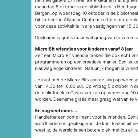
het met glitters of in een toffe kleur en het slij
maandag 8 oktober in de bibliotheek in Heerhugo
Bergen, op woensdag 10 oktober in de bibliothee
bibliotheek in Alkmaar Centrum en tot slot op ook 
voor deze activiteit is in alle vestigingen van 15.30
Deelname is gratis maar wel graag van te voren 
Micro:Bit vriendjes voor kinderen vanaf 8 jaar
Zelf een Micro:Bit vriendje maken die ook echt vr
programmeren op een creatieve manier. Een leuke
nieuwsgierige kinderen. Natuurlijk mogen je vrie
Je kunt met de Micro: Bits aan de slag op woens
van 14.30 tot 16.00 uur. Op vrijdag 5 oktober in d
de bibliotheek in Castricum kan op woensdag 10 
worden. Deelname gratis maar graag wel van te v
En nog veel meer….
Handletter een compliment voor je vrienden. Een 
wordt iedereen gelukkig van. Je kunt kiezen uit e
weet je, de wereld is een betere plek met jou er in.