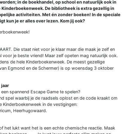
orden; in de boekhandel, op school en natuurlijk ook in
 Kinderboekenweek. De bibliotheek is extra gezellig in
elijke activiteiten. Met én zonder boeken! In de speciale
t kun je er alles over lezen. Kom jij ook?
derboekenweek!
ART. Die staat niet voor je klaar maar die maak je zelf en
 voor je beste vriend! Maar zelf opeten mag natuurlijk ook.
tijdens de hele Kinderboekenweek. De meest gezellige
ing van Egmond en de Schermer) is op woensdag 3 oktober
 jaar
din een spannend Escape Game te spelen?
end spel waarbij je de raadsels oplost en de code kraakt om
le Kinderboekenweek in de vestigingen:
tricum, Heerhugowaard.
!
k of het lukt want het is een echte chemische reactie. Maak