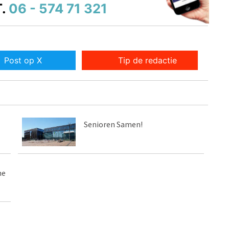
.
06 - 574 71 321
Post op X
Tip de redactie
Senioren Samen!
me