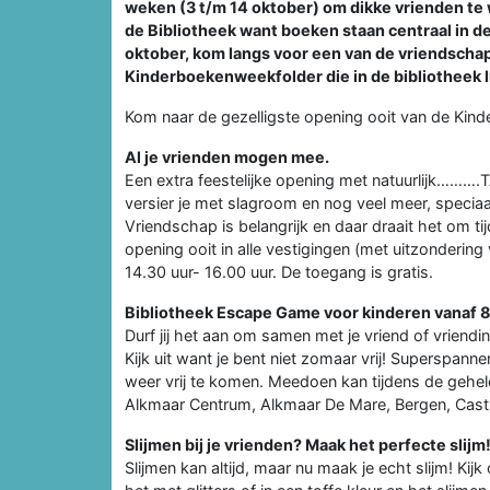
weken (3 t/m 14 oktober) om dikke vrienden te w
de Bibliotheek want boeken staan centraal in de
oktober, kom langs voor een van de vriendschapp
Kinderboekenweekfolder die in de bibliotheek lig
Kom naar de gezelligste opening ooit van de Kin
Al je vrienden mogen mee.
Een extra feestelijke opening met natuurlijk……….TA
versier je met slagroom en nog veel meer, speciaal
Vriendschap is belangrijk en daar draait het om 
opening ooit in alle vestigingen (met uitzonder
14.30 uur- 16.00 uur. De toegang is gratis.
Bibliotheek Escape Game voor kinderen vanaf 8
Durf jij het aan om samen met je vriend of vrien
Kijk uit want je bent niet zomaar vrij! Superspann
weer vrij te komen. Meedoen kan tijdens de gehe
Alkmaar Centrum, Alkmaar De Mare, Bergen, Cas
Slijmen bij je vrienden? Maak het perfecte slijm
Slijmen kan altijd, maar nu maak je echt slijm! Kij