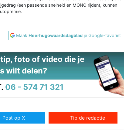
 rijgedrag (een passende snelheid en MONO rijden), kunnen
autopremie.
Maak
Heerhugowaardsdagblad
je Google-favoriet
ip, foto of video die je
s wilt delen?
.
06 - 574 71 321
Post op X
Tip de redactie