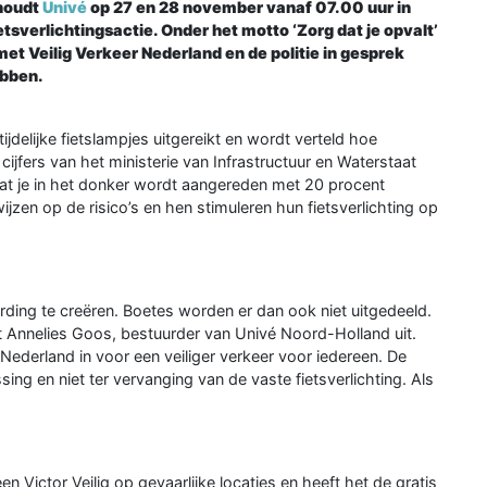
 houdt
Univé
op 27 en 28 november vanaf 07.00 uur in
tsverlichtingsactie. Onder het motto ‘Zorg dat je opvalt’
 Veilig Verkeer Nederland en de politie in gesprek
ebben.
 tijdelijke fietslampjes uitgereikt en wordt verteld hoe
 cijfers van het ministerie van Infrastructuur en Waterstaat
 dat je in het donker wordt aangereden met 20 procent
ijzen op de risico’s en hen stimuleren hun fietsverlichting op
ding te creëren. Boetes worden er dan ook niet uitgedeeld.
egt Annelies Goos, bestuurder van Univé Noord-Holland uit.
ederland in voor een veiliger verkeer voor iedereen. De
ossing en niet ter vervanging van de vaste fietsverlichting. Als
en Victor Veilig op gevaarlijke locaties en heeft het de gratis