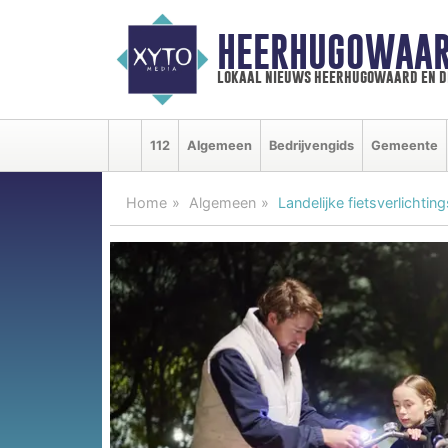
HEERHUGOWAAR
lokaal nieuws heerhugowaard en d
112
Algemeen
Bedrijvengids
Gemeente
Home
Algemeen
Landelijke fietsverlichtin