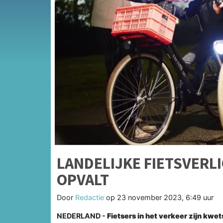
LANDELIJKE FIETSVERLI
OPVALT
Door
Redactie
op
23 november 2023, 6:49 uur
NEDERLAND -
Fietsers in het verkeer zijn kwet