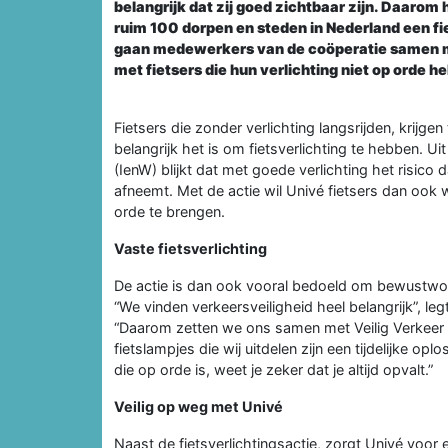
belangrijk dat zij goed zichtbaar zijn. Daarom
ruim 100 dorpen en steden in Nederland een fie
gaan medewerkers van de coöperatie samen met
met fietsers die hun verlichting niet op orde h
Fietsers die zonder verlichting langsrijden, krijgen
belangrijk het is om fietsverlichting te hebben. Uit
(IenW) blijkt dat met goede verlichting het risico
afneemt. Met de actie wil Univé fietsers dan ook w
orde te brengen.
Vaste fietsverlichting
De actie is dan ook vooral bedoeld om bewustwor
“We vinden verkeersveiligheid heel belangrijk”, l
“Daarom zetten we ons samen met Veilig Verkeer N
fietslampjes die wij uitdelen zijn een tijdelijke opl
die op orde is, weet je zeker dat je altijd opvalt.”
Veilig op weg met Univé
Naast de fietsverlichtingsactie, zorgt Univé voor e