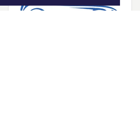
|
Nieuws | Sport | Evenementen
Hoofdvestiging:
van Benthuizenlaan 1
1701 BZ Heerhugowaard