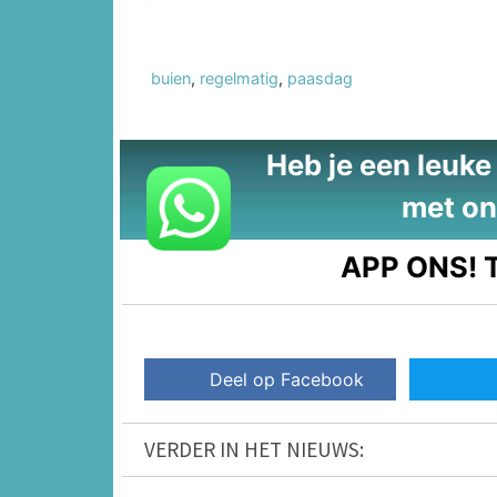
buien
,
regelmatig
,
paasdag
Heb je een leuke t
met on
APP ONS!
T
Deel op Facebook
VERDER IN HET NIEUWS: