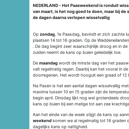
NEDERLAND - Het Paasweekend is ronduit wissel
van maart, is het nog goed te doen, maar bij de 
de dagen daarna verlopen wisselvallig
Op
zondag
, 1e Paasdag, bevindt er zich zachte l
plaatsen 14 tot 16 graden. Op de Waddeneilanden e
. De dag begint zeer waarschijnlijk droog en in de
zuiden neemt de kans op buien geleidelijk toe.
De
maandag
wordt de minste dag van het paaswee
valt regelmatig regen. Daarbij kan het vooral in d
doorregenen. Het wordt hooguit een graad of 12 b
Na Pasen is het een aantal dagen wisselvallig me
maxima tussen 10 en 15 graden zijn de temperat
begin april. Dinsdag lijkt nog wel grotendeels dr
kans op buien bij een matige tot aan zee krachti
Aan het einde van de week stijgt de kans op aan
weekend
komen we al regelmatig tot 16 graden of
dagelijks kans op nattigheid.