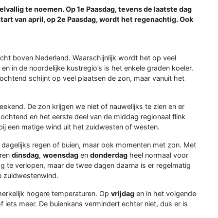
vallig te noemen. Op 1e Paasdag, tevens de laatste dag
start van april, op 2e Paasdag, wordt het regenachtig. Ook
ucht boven Nederland. Waarschijnlijk wordt het op veel
n in de noordelijke kustregio’s is het enkele graden koeler.
 ochtend schijnt op veel plaatsen de zon, maar vanuit het
kend. De zon krijgen we niet of nauwelijks te zien en er
e ochtend en het eerste deel van de middag regionaal flink
ij een matige wind uit het zuidwesten of westen.
t dagelijks regen of buien, maar ook momenten met zon. Met
uren
dinsdag
,
woensdag
en
donderdag
heel normaal voor
oog te verlopen, maar de twee dagen daarna is er regelmatig
ge zuidwestenwind.
merkelijk hogere temperaturen. Op
vrijdag
en in het volgende
 iets meer. De buienkans vermindert echter niet, dus er is