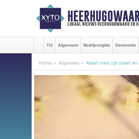
HEERHUGOWAAR
lokaal nieuws heerhugowaard en d
112
Algemeen
Bedrijvengids
Gemeente
Home
Algemeen
Maart roert zijn staart e