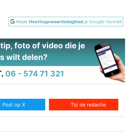
Maak
Heerhugowaardsdagblad
je Google-favoriet
ip, foto of video die je
s wilt delen?
.
06 - 574 71 321
Post op X
Tip de redactie