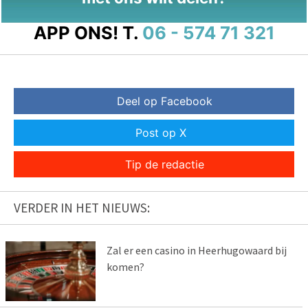
APP ONS!
T.
06 - 574 71 321
Deel op Facebook
Post op X
Tip de redactie
VERDER IN HET NIEUWS:
Zal er een casino in Heerhugowaard bij
komen?