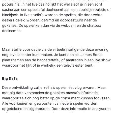
populair is. In het live casino lijkt het wel alsof je in een echt
casino aan een speeltafel deelneemt aan een spelletje roulette of
blackjack. In live studio’s worden de spellen, die door echte
dealers geleid worden, gefilmd en doorgestuurd naar de
goksites. De speler kan dan via de webcam en de chatbox
deelnemen.
Maar stel je voor dat je via de virtuele intelligentie deze ervaring
nog levensechter kunt maken. Je kunt dan als James Bond
plaatsnemen aan de baccarattafel, of aantreden in een live show
waardoor het lijkt of je werkelijk een televisiester bent.
Big Data
Deze ontwikkeling zul je zelf als speler niet vlug ervaren. Maar
met big data verzamelen de goksites massa’s informatie
waardoor ze zich nog beter op de consument kunnen focussen.
Alle voorkeuren en gewoonten van iedere speler worden
opgetekend en bijgehouden. Door deze informatie te analyseren