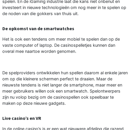
spelen. En de iGaming industrie laat die kans niet onbenut en
investeert in nieuwe technologieën om nog meer in te spelen op
de noden van die gokkers van thuis uit.
De opkomst van de smartwatches
Het is ook een tendens om meer mobiel te spelen dan op de
vaste computer of laptop. De casinospelletjes kunnen dan
overal mee naartoe worden genomen.
De spelproviders ontwikkelen hun spellen daarom al enkele jaren
om op die kleinere schermen perfect te draaien. Maar de
nieuwste tendens is niet langer de smartphone, maar meer en
meer gebruikers willen ook een smartwatch. Spelontwerpers
zijn nu volop bezig om de casinospellen ook speelbaar te
maken op deze nieuwe gadgets.
Live casino’s en VR
In de online casino’s is er een wat nieuwere afdeling die razend