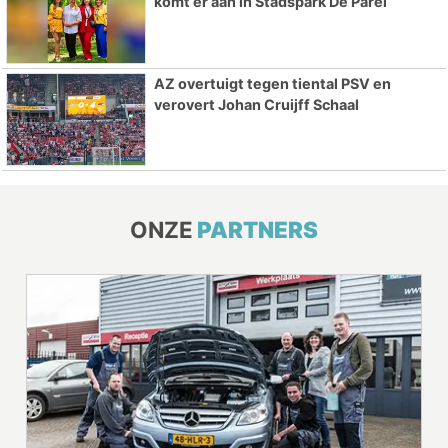
komt er aan in Stadspark De Parel
AZ overtuigt tegen tiental PSV en
verovert Johan Cruijff Schaal
ONZE
PARTNERS