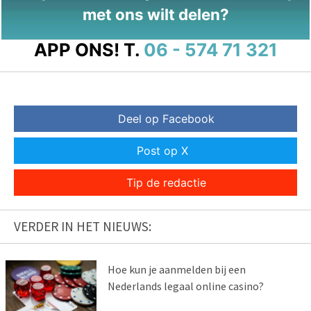
met ons wilt delen?
APP ONS!
T.
06 - 574 71 321
Deel op Facebook
Post op X
Tip de redactie
VERDER IN HET NIEUWS:
Hoe kun je aanmelden bij een
Nederlands legaal online casino?