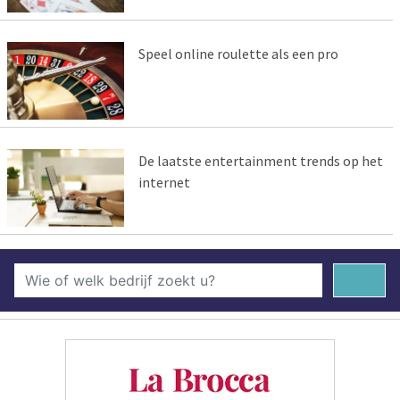
Speel online roulette als een pro
De laatste entertainment trends op het
internet