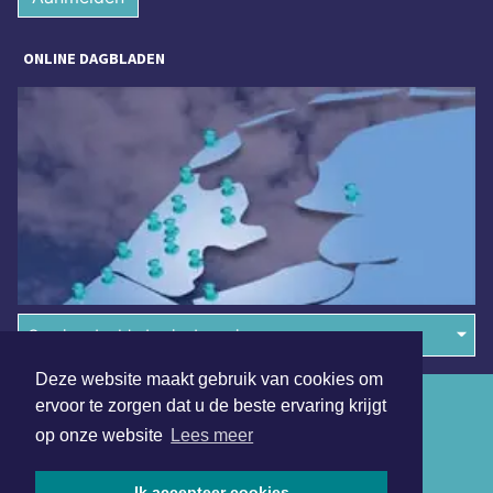
ONLINE DAGBLADEN
Overige dagbladen in de regio
Deze website maakt gebruik van cookies om
Algemene voorwaarden
ervoor te zorgen dat u de beste ervaring krijgt
op onze website
Lees meer
Disclaimer
Privacy Statement
Ik accepteer cookies