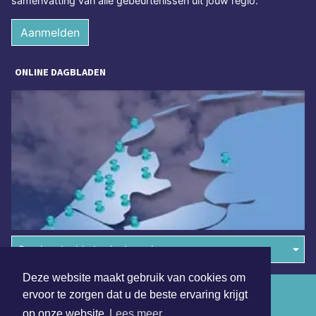
samenvatting van alle gebeurtenissen uit jouw regio.
Aanmelden
ONLINE DAGBLADEN
Overige dagbladen in de regio
Deze website maakt gebruik van cookies om
Algemene voorwaarden
ervoor te zorgen dat u de beste ervaring krijgt
op onze website
Lees meer