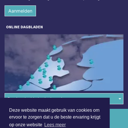
Aanmelden
ONLINE DAGBLADEN
Overige dagbladen in de regio
Deze website maakt gebruik van cookies om
Algemene voorwaarden
ervoor te zorgen dat u de beste ervaring krijgt
op onze website
Lees meer
Disclaimer