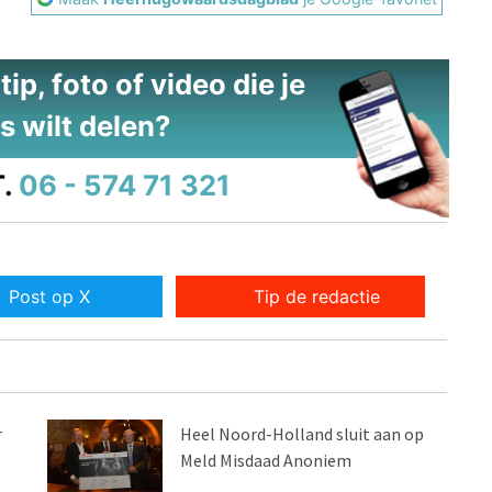
ip, foto of video die je
s wilt delen?
.
06 - 574 71 321
Post op X
Tip de redactie
r
Heel Noord-Holland sluit aan op
Meld Misdaad Anoniem