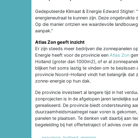
Gedeputeerde Klimaat & Energie Edward Stigter:
energieneutraal te kunnen zijn. Deze ongebruikte
Op die manier ontzien we waardevolle landbouwgr
aanpak."
Atlas Zon geeft inzicht
Er zijn steeds meer bedrijven die zonnepanelen op
Energie heeft voor de provincie een
Atlas Zon
gema
Holland (groter dan 1000m2), of er al zonnepanele
blijken het soms lastig te vinden om te beslissen
provincie Noord-Holland vindt het belangrijk dat
zonne-energie op hun dak.
De provincie investeert al langere tijd in het verd
zonprojecten is in de afgelopen jaren landelijke 
gerealiseerd. De provincie biedt ondersteuning aa
duurzaamheidsmaatregel naar voren is gekomen,
panelen te plaatsen. Te denken valt daarbij aan te
begeleiding bij het offertetraject of advies over de
provincie
,
holland
,
energie