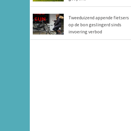
Tweeduizend appende fietsers
op de bon geslingerd sinds
invoering verbod