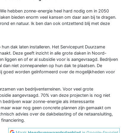
 "We hebben zonne-energie heel hard nodig om in 2050
 daken bieden enorm veel kansen om daar aan bij te dragen.
ond en natuur. Ik ben dan ook ontzettend blij met deze
 hun dak laten installeren. Het Servicepunt Duurzame
akt. Deze geeft inzicht in alle grote daken in Noord-
n liggen en of er al subsidie voor is aangevraagd. Bedrijven
 al dan niet zonnepanelen op hun dak te plaatsen. De
 zij goed worden geïnformeerd over de mogelijkheden voor
uurzamen van bedrijventerreinen. Voor veel grote
subsidie aangevraagd. 70% van deze projecten is nog niet
n bedrijven waar zonne-energie als interessante
 maar waar nog geen concrete plannen zijn gemaakt om
chnisch advies over de dakbelasting of de netaansluiting,
 financiering.
Maak
Heerhugowaardsdagblad
je Google-favoriet