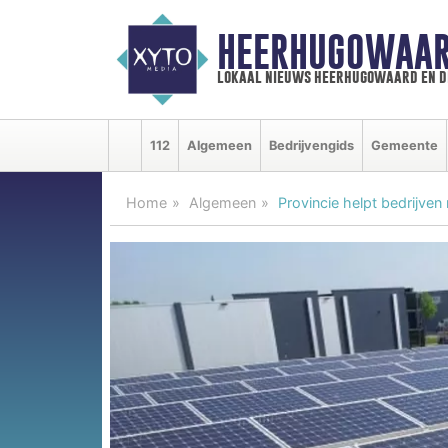
HEERHUGOWAAR
lokaal nieuws heerhugowaard en d
112
Algemeen
Bedrijvengids
Gemeente
Home
Algemeen
Provincie helpt bedrijve