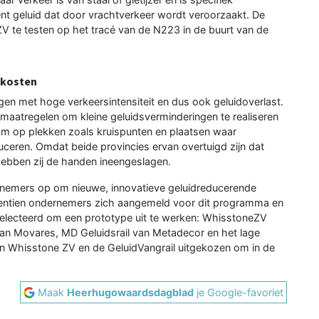
nt geluid dat door vrachtverkeer wordt veroorzaakt. De
ZV te testen op het tracé van de N223 in de buurt van de
 kosten
gen met hoge verkeersintensiteit en dus ook geluidoverlast.
maatregelen om kleine geluidsverminderingen te realiseren
g om op plekken zoals kruispunten en plaatsen waar
ceren. Omdat beide provincies ervan overtuigd zijn dat
, hebben zij de handen ineengeslagen.
nemers op om nieuwe, innovatieve geluidreducerende
egentien ondernemers zich aangemeld voor dit programma en
geselecteerd om een prototype uit te werken: WhisstoneZV
van Movares, MD Geluidsrail van Metadecor en het lage
en Whisstone ZV en de GeluidVangrail uitgekozen om in de
Maak
Heerhugowaardsdagblad
je Google-favoriet