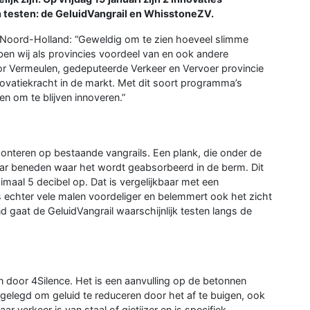
n testen: de GeluidVangrail en WhisstoneZV.
e Noord-Holland: “Geweldig om te zien hoeveel slimme
ben wij als provincies voordeel van en ook andere
r Vermeulen, gedeputeerde Verkeer en Vervoer provincie
nnovatiekracht in de markt. Met dit soort programma’s
n om te blijven innoveren.”
onteren op bestaande vangrails. Een plank, die onder de
naar beneden waar het wordt geabsorbeerd in de berm. Dit
imaal 5 decibel op. Dat is vergelijkbaar met een
 echter vele malen voordeliger en belemmert ook het zicht
gaat de GeluidVangrail waarschijnlijk testen langs de
door 4Silence. Het is een aanvulling op de betonnen
gelegd om geluid te reduceren door het af te buigen, ook
verkeer is van staal of gietijzer en is specifiek