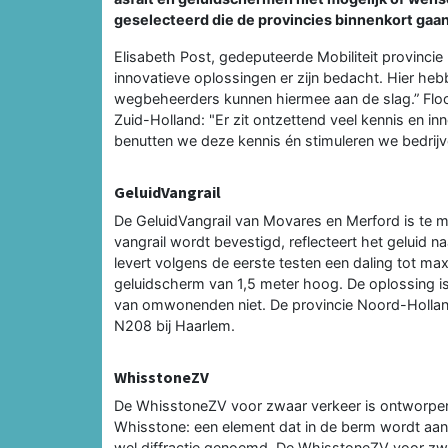
geselecteerd die de provincies binnenkort gaa
Elisabeth Post, gedeputeerde Mobiliteit provinci
innovatieve oplossingen er zijn bedacht. Hier heb
wegbeheerders kunnen hiermee aan de slag.” Floo
Zuid-Holland: "Er zit ontzettend veel kennis en i
benutten we deze kennis én stimuleren we bedrijve
GeluidVangrail
De GeluidVangrail van Movares en Merford is te m
vangrail wordt bevestigd, reflecteert het geluid 
levert volgens de eerste testen een daling tot max
geluidscherm van 1,5 meter hoog. De oplossing is
van omwonenden niet. De provincie Noord-Holland 
N208 bij Haarlem.
WhisstoneZV
De WhisstoneZV voor zwaar verkeer is ontworpen 
Whisstone: een element dat in de berm wordt aan
wel diffractie genoemd. De WhisstoneZV voor zwaar 