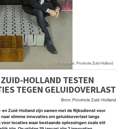
 ZUID-HOLLAND TESTEN
TIES TEGEN GELUIDOVERLAST
Bron: Provincie Zuid-Holland
en Zuid-Holland zijn samen met de Rijksdienst voor
aar slimme innovaties om geluidsoverlast langs
 voor locaties waar bestaande oplossingen zoals stil
jk zijn. Op vrijdag 19 januari zijn 2 innovaties