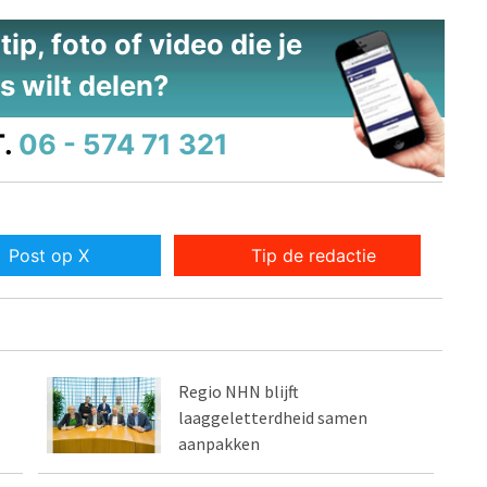
ip, foto of video die je
s wilt delen?
.
06 - 574 71 321
Post op X
Tip de redactie
Regio NHN blijft
laaggeletterdheid samen
aanpakken