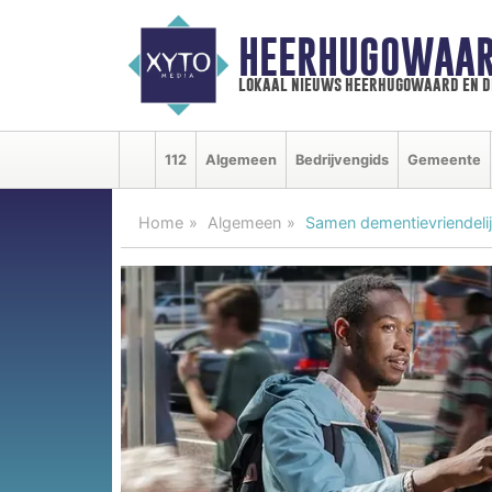
HEERHUGOWAAR
lokaal nieuws heerhugowaard en d
112
Algemeen
Bedrijvengids
Gemeente
Home
Algemeen
Samen dementievriendelij