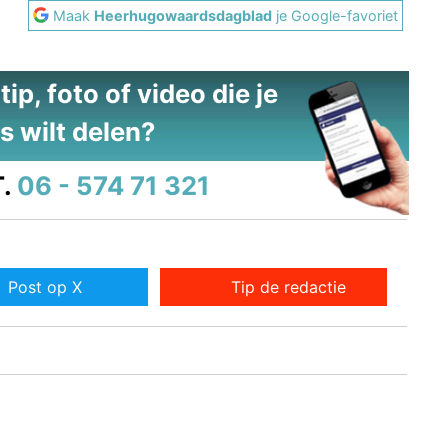
Maak
Heerhugowaardsdagblad
je Google-favoriet
ip, foto of video die je
s wilt delen?
.
06 - 574 71 321
Post op X
Tip de redactie