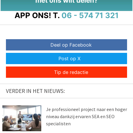
met ons wilt delen?
APP ONS!
T.
06 - 574 71 321
Deel op Facebook
Post op X
Tip de redactie
VERDER IN HET NIEUWS:
Je professioneel project naar een hoger
niveau dankzij ervaren SEA en SEO
specialisten