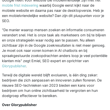
Google heeft voor website die mobielvriendelijk zijn met het
mobile frist indexering
waarbij Google eerst kijkt naar de
mobiele website en daarna pas naar de desktopversie. Heb je
een mobielvriendelijke website? Dan zijn dit pluspunten voor je
SEO.
"De manier waarop mensen zoeken en informatie consumeren
verandert snel. Het is onze taak als marketeers om bij te blijven
en onze strategieën waar nodig aan te passen. Nu alleen
zichtbaar zijn in de Google zoekresultaten is niet meer genoeg.
Je moet ook naar voren komen in AI chatbots en bij
spraakgestuurde zoekopdrachten anders loop je veel potentiële
klanten mis" zegt Emiel, SEO expert en oprichter van
Glorypublisher
.
Terwijl de digitale wereld blijft evolueren, is één ding zeker:
bedrijven die zich aanpassen en innoveren zullen floreren. De
nieuwe SEO-technieken van 2023 bieden een kans voor
bedrijven om hun online zichtbaarheid te vergroten en hun
doelgroep effectiever te bereiken.
Over Glorypublisher