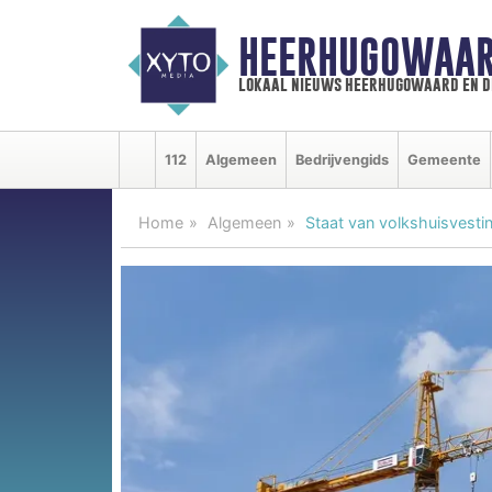
HEERHUGOWAAR
lokaal nieuws heerhugowaard en d
112
Algemeen
Bedrijvengids
Gemeente
Home
Algemeen
Staat van volkshuisvesti