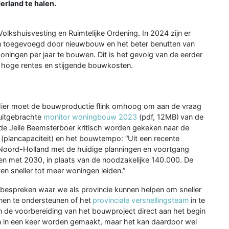
rland te halen.
Volkshuisvesting en Ruimtelijke Ordening. In 2024 zijn er
n toegevoegd door nieuwbouw en het beter benutten van
oningen per jaar te bouwen. Dit is het gevolg van de eerder
 hoge rentes en stijgende bouwkosten.
 Hier moet de bouwproductie flink omhoog om aan de vraag
 uitgebrachte
monitor woningbouw 2023
(pdf, 12MB) van de
de Jelle Beemsterboer kritisch worden gekeken naar de
plancapaciteit) en het bouwtempo: “Uit een recente
n Noord-Holland met de huidige planningen en voortgang
 met 2030, in plaats van de noodzakelijke 140.000. De
ten sneller tot meer woningen leiden.”
bespreken waar we als provincie kunnen helpen om sneller
nnen te ondersteunen of het
provinciale versnellingsteam
in te
in de voorbereiding van het bouwproject direct aan het begin
en in een keer worden gemaakt, maar het kan daardoor wel