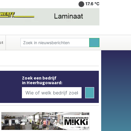
17.6 ℃
ct
Zoek een bedrijf
in Heerhugowaard: