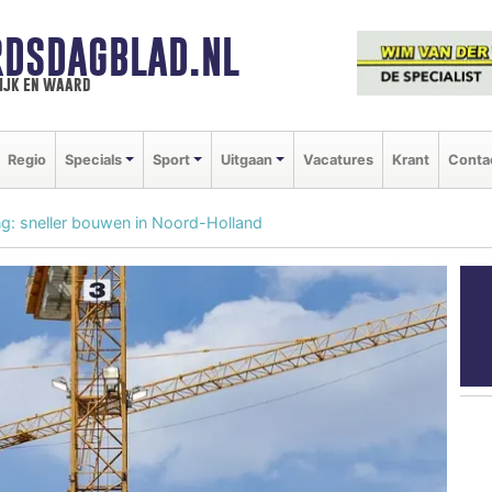
DSDAGBLAD.NL
ijk en waard
Regio
Specials
Sport
Uitgaan
Vacatures
Krant
Conta
ng: sneller bouwen in Noord-Holland