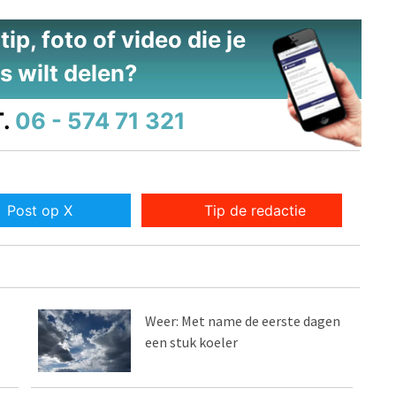
ip, foto of video die je
s wilt delen?
.
06 - 574 71 321
Post op X
Tip de redactie
Weer: Met name de eerste dagen
een stuk koeler