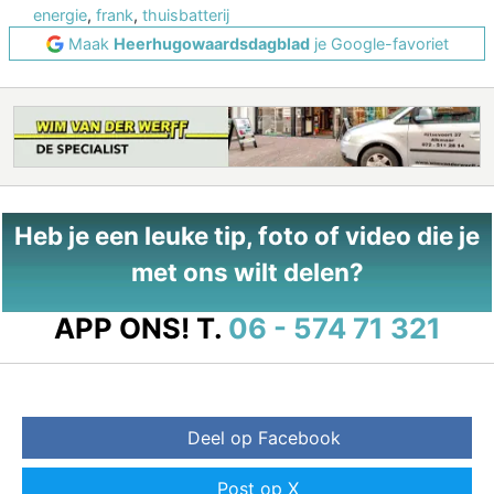
energie
,
frank
,
thuisbatterij
Maak
Heerhugowaardsdagblad
je Google-favoriet
Heb je een leuke tip, foto of video die je
met ons wilt delen?
APP ONS!
T.
06 - 574 71 321
Deel op Facebook
Post op X