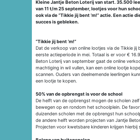
Kleine Jantje Beton Loterij van start. 35.500 
van 11 t/m 25 september, lootjes voor hun school
ook via de “Tikkie jij bent ‘m!” actie. Een actie
succes is gebleken.
“Tikkie jij bent ‘m!”
Dat de verkoop van online lootjes via de Tikkie jij 
eerste actieperiode in mei. Totaal is er voor € 16.
Beton Loterij van september gaat de online verko
machtiging in wil vullen, kan een online lootje ko
scannen. Ouders van deelnemende leerlingen kunn
een lootje te kopen.
50% van de opbrengst is voor de school
De helft van de opbrengst mogen de scholen zelf
bewegen op en rondom het schoolplein. De favori
duizenden scholen met de opbrengst hun schoolp
de andere helft worden projecten van Jantje Bet
Projecten voor kwetsbare kinderen krijgen hierbij
Belang van buitenspelen