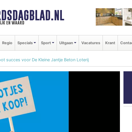
DSDAGBLAD.NL
ijk en waard
Regio
Specials
Sport
Uitgaan
Vacatures
Krant
Conta
groot succes voor De Kleine Jantje Beton Loterij