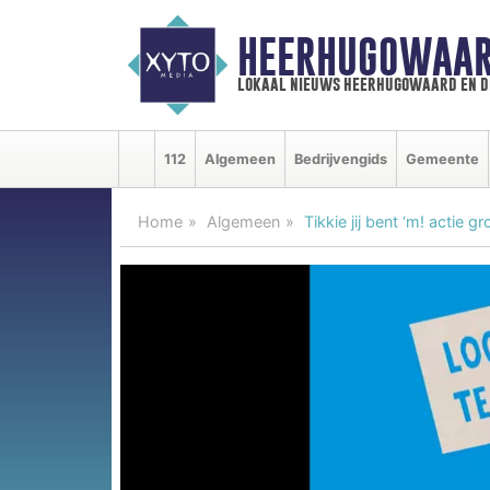
HEERHUGOWAAR
lokaal nieuws heerhugowaard en d
112
Algemeen
Bedrijvengids
Gemeente
Home
Algemeen
Tikkie jij bent ‘m! actie 