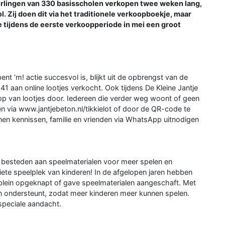
leerlingen van 330 basisscholen verkopen twee weken lang,
. Zij doen dit via het traditionele verkoopboekje, maar
 die tijdens de eerste verkoopperiode in mei een groot
bent ‘m! actie succesvol is, blijkt uit de opbrengst van de
941 aan online lootjes verkocht. Ook tijdens De Kleine Jantje
op van lootjes door. Iedereen die verder weg woont of geen
pen via www.jantjebeton.nl/tikkielot of door de QR-code te
en kennissen, familie en vrienden via WhatsApp uitnodigen
 besteden aan speelmaterialen voor meer spelen en
ete speelplek van kinderen! In de afgelopen jaren hebben
lein opgeknapt of gave speelmaterialen aangeschaft. Met
on ondersteunt, zodat meer kinderen meer kunnen spelen.
 speciale aandacht.