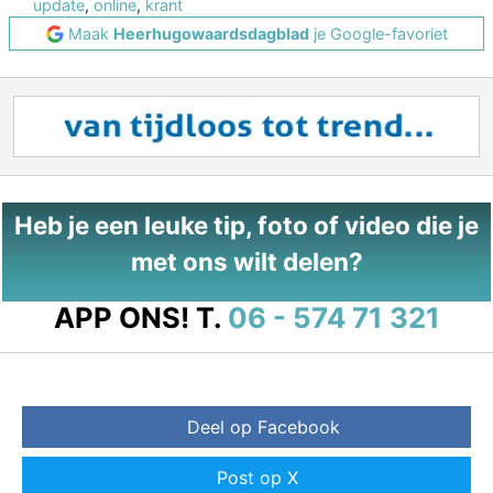
update
,
online
,
krant
Maak
Heerhugowaardsdagblad
je Google-favoriet
Heb je een leuke tip, foto of video die je
met ons wilt delen?
APP ONS!
T.
06 - 574 71 321
Deel op Facebook
Post op X