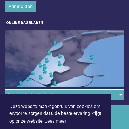
Aanmelden
ONLINE DAGBLADEN
Overige dagbladen in de regio
Deze website maakt gebruik van cookies om
Algemene voorwaarden
ervoor te zorgen dat u de beste ervaring krijgt
op onze website
Lees meer
Disclaimer