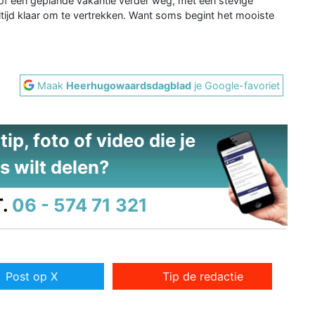
 of een geplande vakantie verder weg, met een stevige
ltijd klaar om te vertrekken. Want soms begint het mooiste
Maak
Heerhugowaardsdagblad
je Google-favoriet
ip, foto of video die je
s wilt delen?
.
06 - 574 71 321
Post op X
Tip de redactie