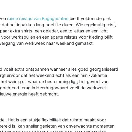
 Een
ruime reistas van Bagageonline
biedt voldoende plek
r dat het inpakken lang hoeft te duren. Wie regelmatig reist,
ar extra shirts, een oplader, een toilettas en een licht
voor werkspullen en een aparte reistas voor kleding blijft
de overgang van werkweek naar weekend gemaakt.
and voelt extra ontspannen wanneer alles goed georganiseerd
orgt ervoor dat het weekend echt als een mini-vakantie
 het weinig uit waar de bestemming ligt; het gevoel van
dagochtend terug in Heerhugowaard voelt de werkweek
nieuwe energie heeft gebracht.
. Het is een stukje flexibiliteit dat ruimte maakt voor
rbereid is, kan sneller genieten van onverwachte momenten.