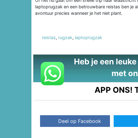
Of het nu gaat om een snelle trip naar Maastricht
laptoprugzak en een betrouwbare reistas ben je a
avontuur precies wanneer je het niet plant.
reistas
,
rugzak
,
laptoprugzak
Heb je een leuke t
met on
APP ONS!
T
Deel op Facebook