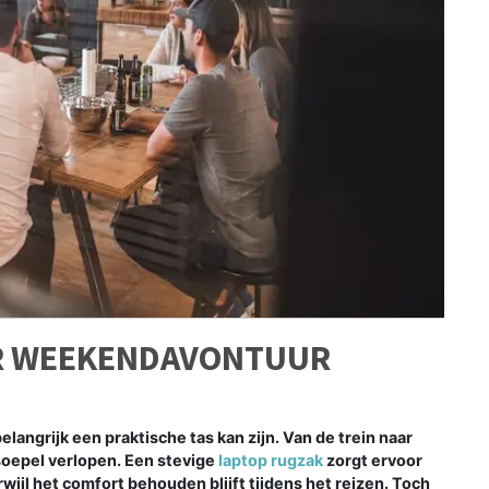
R WEEKENDAVONTUUR
angrijk een praktische tas kan zijn. Van de trein naar
soepel verlopen. Een stevige
laptop rugzak
zorgt ervoor
wijl het comfort behouden blijft tijdens het reizen. Toch