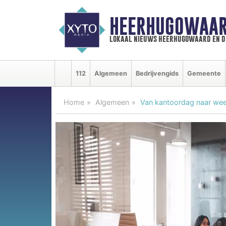
HEERHUGOWAAR
lokaal nieuws heerhugowaard en d
112
Algemeen
Bedrijvengids
Gemeente
Home
Algemeen
Van kantoordag naar we