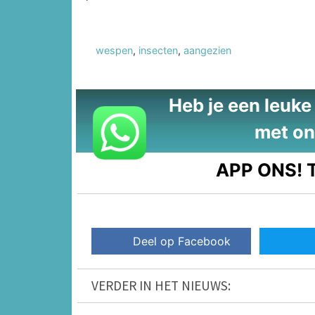
wespen
,
insecten
,
aangezien
Heb je een leuke t
met on
APP ONS!
T
Deel op Facebook
VERDER IN HET NIEUWS: