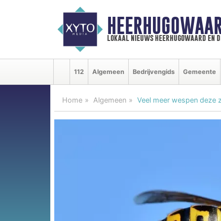
HEERHUGOWAAR
lokaal nieuws heerhugowaard en d
112
Algemeen
Bedrijvengids
Gemeente
Home
Algemeen
Veel meer wespen deze z