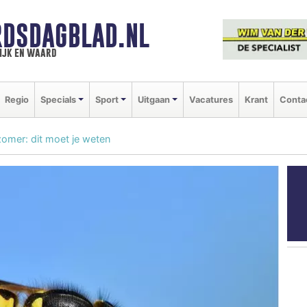
DSDAGBLAD.NL
ijk en waard
Regio
Specials
Sport
Uitgaan
Vacatures
Krant
Conta
omer: dit moet je weten