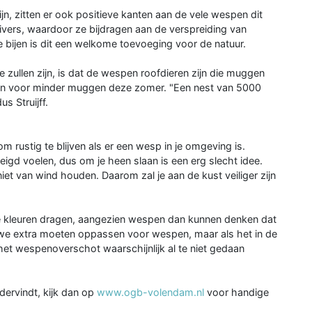
jn, zitten er ook positieve kanten aan de vele wespen dit
tuivers, waardoor ze bijdragen aan de verspreiding van
 bijen is dit een welkome toevoeging voor de natuur.
 zullen zijn, is dat de wespen roofdieren zijn die muggen
en voor minder muggen deze zomer. "Een nest van 5000
s Struijff.
om rustig te blijven als er een wesp in je omgeving is.
eigd voelen, dus om je heen slaan is een erg slecht idee.
t van wind houden. Daarom zal je aan de kust veiliger zijn
e kleuren dragen, aangezien wespen dan kunnen denken dat
at we extra moeten oppassen voor wespen, maar als het in de
et wespenoverschot waarschijnlijk al te niet gedaan
ervindt, kijk dan op
www.ogb-volendam.nl
voor handige