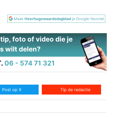
Maak
Heerhugowaardsdagblad
je Google-favoriet
ip, foto of video die je
s wilt delen?
.
06 - 574 71 321
Post op X
Tip de redactie