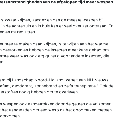
 weersomstandigheden van de afgelopen tijd meer wespen
tus zwaar krijgen, aangezien dan de meeste wespen bij
 de achtertuin en in huis kan er veel overlast ontstaan. Er
en en muren zitten.
 mee te maken gaan krijgen, is te wijten aan het warme
pen gestorven en hebben de insecten meer kans gehad om
arme weer was ook erg gunstig voor andere insecten, die
en.
zaam bij Landschap Noord-Holland, vertelt aan NH Nieuws
rfum, deodorant, zonnebrand en zelfs transpiratie." Ook de
oetstoffen nodig hebben om te overleven.
en wespen ook aangetrokken door de geuren die vrijkomen
t het aangeraden om een wesp na het doodmaken meteen
voorkomen.