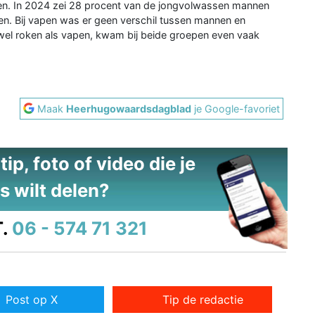
en. In 2024 zei 28 procent van de jongvolwassen mannen
en. Bij vapen was er geen verschil tussen mannen en
el roken als vapen, kwam bij beide groepen even vaak
Maak
Heerhugowaardsdagblad
je Google-favoriet
ip, foto of video die je
s wilt delen?
.
06 - 574 71 321
Post op X
Tip de redactie