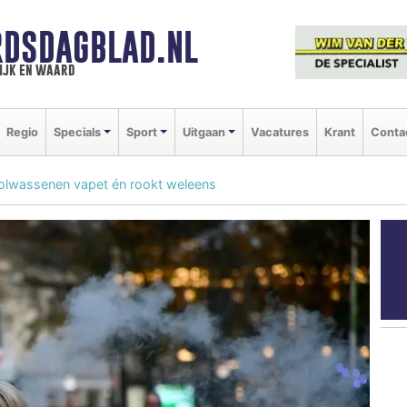
DSDAGBLAD.NL
ijk en waard
Regio
Specials
Sport
Uitgaan
Vacatures
Krant
Conta
volwassenen vapet én rookt weleens