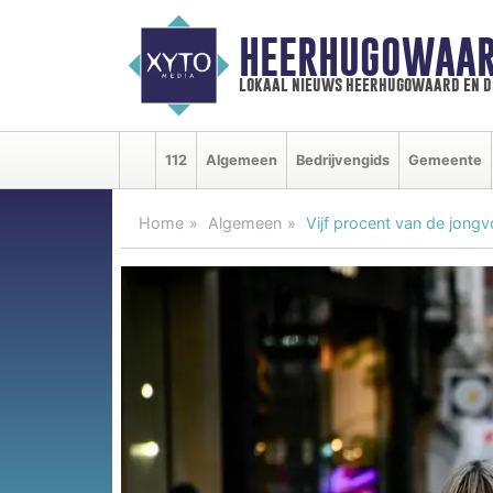
HEERHUGOWAAR
lokaal nieuws heerhugowaard en d
112
Algemeen
Bedrijvengids
Gemeente
Home
Algemeen
Vijf procent van de jong