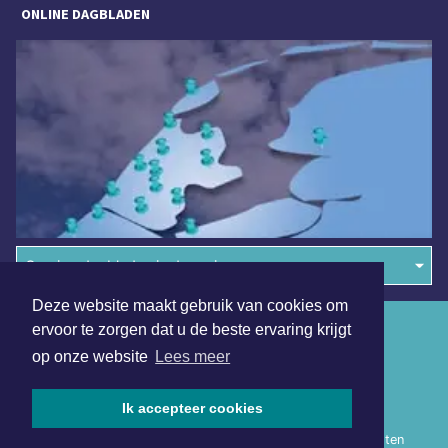
ONLINE DAGBLADEN
Overige dagbladen in de regio
Deze website maakt gebruik van cookies om
Algemene voorwaarden
ervoor te zorgen dat u de beste ervaring krijgt
op onze website
Lees meer
Disclaimer
Privacy Statement
Ik accepteer cookies
Copyright (c) 2026 | Heerhugowaardsdagblad.nl - Alle rechten