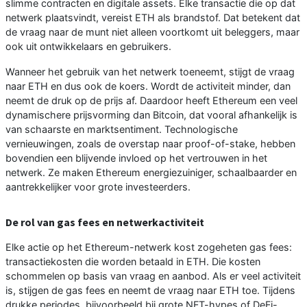
slimme contracten en digitale assets. Elke transactie die op dat
netwerk plaatsvindt, vereist ETH als brandstof. Dat betekent dat
de vraag naar de munt niet alleen voortkomt uit beleggers, maar
ook uit ontwikkelaars en gebruikers.
Wanneer het gebruik van het netwerk toeneemt, stijgt de vraag
naar ETH en dus ook de koers. Wordt de activiteit minder, dan
neemt de druk op de prijs af. Daardoor heeft Ethereum een veel
dynamischere prijsvorming dan Bitcoin, dat vooral afhankelijk is
van schaarste en marktsentiment. Technologische
vernieuwingen, zoals de overstap naar proof-of-stake, hebben
bovendien een blijvende invloed op het vertrouwen in het
netwerk. Ze maken Ethereum energiezuiniger, schaalbaarder en
aantrekkelijker voor grote investeerders.
De rol van gas fees en netwerkactiviteit
Elke actie op het Ethereum-netwerk kost zogeheten gas fees:
transactiekosten die worden betaald in ETH. Die kosten
schommelen op basis van vraag en aanbod. Als er veel activiteit
is, stijgen de gas fees en neemt de vraag naar ETH toe. Tijdens
drukke periodes, bijvoorbeeld bij grote NFT-hypes of DeFi-