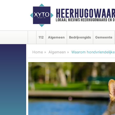
HEERHUGOWAAR
lokaal nieuws heerhugowaard en d
112
Algemeen
Bedrijvengids
Gemeente
Home
Algemeen
Waarom hondvriendelijke p