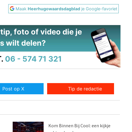
Maak
Heerhugowaardsdagblad
je Google-favoriet
ip, foto of video die je
s wilt delen?
.
06 - 574 71 321
Post op X
Tip de redactie
Kom Binnen Bij Cool: een kijkje