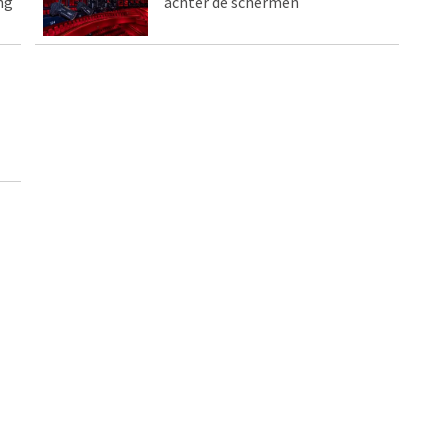
ng
achter de schermen