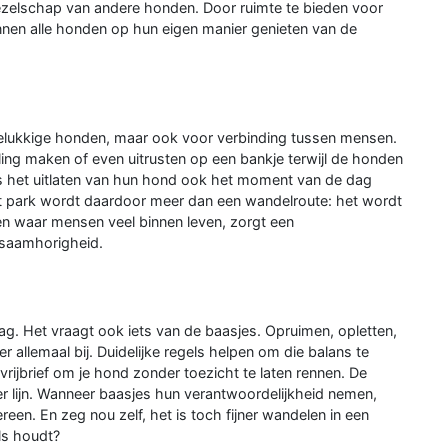
t gezelschap van andere honden. Door ruimte te bieden voor
unnen alle honden op hun eigen manier genieten van de
 gelukkige honden, maar ook voor verbinding tussen mensen.
ling maken of even uitrusten op een bankje terwijl de honden
is het uitlaten van hun hond ook het moment van de dag
 park wordt daardoor meer dan een wandelroute: het wordt
jken waar mensen veel binnen leven, zorgt een
 saamhorigheid.
mag. Het vraagt ook iets van de baasjes. Opruimen, opletten,
allemaal bij. Duidelijke regels helpen om die balans te
rijbrief om je hond zonder toezicht te laten rennen. De
er lijn. Wanneer baasjes hun verantwoordelijkheid nemen,
dereen. En zeg nou zelf, het is toch fijner wandelen in een
ls houdt?