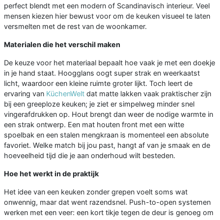
perfect blendt met een modern of Scandinavisch interieur. Veel
mensen kiezen hier bewust voor om de keuken visueel te laten
versmelten met de rest van de woonkamer.
Materialen die het verschil maken
De keuze voor het materiaal bepaalt hoe vaak je met een doekje
in je hand staat. Hoogglans oogt super strak en weerkaatst
licht, waardoor een kleine ruimte groter lijkt. Toch leert de
ervaring van
KüchenWelt
dat matte lakken vaak praktischer zijn
bij een greeploze keuken; je ziet er simpelweg minder snel
vingerafdrukken op. Hout brengt dan weer de nodige warmte in
een strak ontwerp. Een mat houten front met een witte
spoelbak en een stalen mengkraan is momenteel een absolute
favoriet. Welke match bij jou past, hangt af van je smaak en de
hoeveelheid tijd die je aan onderhoud wilt besteden.
Hoe het werkt in de praktijk
Het idee van een keuken zonder grepen voelt soms wat
onwennig, maar dat went razendsnel. Push-to-open systemen
werken met een veer: een kort tikje tegen de deur is genoeg om