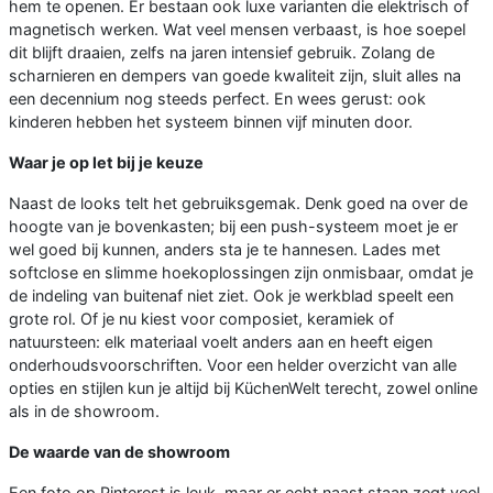
hem te openen. Er bestaan ook luxe varianten die elektrisch of
magnetisch werken. Wat veel mensen verbaast, is hoe soepel
dit blijft draaien, zelfs na jaren intensief gebruik. Zolang de
scharnieren en dempers van goede kwaliteit zijn, sluit alles na
een decennium nog steeds perfect. En wees gerust: ook
kinderen hebben het systeem binnen vijf minuten door.
Waar je op let bij je keuze
Naast de looks telt het gebruiksgemak. Denk goed na over de
hoogte van je bovenkasten; bij een push-systeem moet je er
wel goed bij kunnen, anders sta je te hannesen. Lades met
softclose en slimme hoekoplossingen zijn onmisbaar, omdat je
de indeling van buitenaf niet ziet. Ook je werkblad speelt een
grote rol. Of je nu kiest voor composiet, keramiek of
natuursteen: elk materiaal voelt anders aan en heeft eigen
onderhoudsvoorschriften. Voor een helder overzicht van alle
opties en stijlen kun je altijd bij KüchenWelt terecht, zowel online
als in de showroom.
De waarde van de showroom
Een foto op Pinterest is leuk, maar er echt naast staan zegt veel