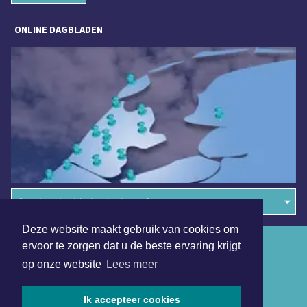
ONLINE DAGBLADEN
Overige dagbladen in de regio
Deze website maakt gebruik van cookies om
Algemene voorwaarden
ervoor te zorgen dat u de beste ervaring krijgt
op onze website
Lees meer
Disclaimer
Privacy Statement
Ik accepteer cookies