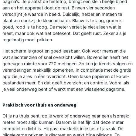
pagina’s. Je plaatst de teststrip, brengt een klein beetje bloed
aan en het apparaat doet de rest. Binnen vier seconden
verschijnt je waarde in beeld. Duidelijk, helder en meteen te
plaatsen dankzij de kleurindicator. Blauw is te laag, groen is
goed, rood is te hoog. De meter vertelt je niet alleen wat je
meet, maar ook wat het betekent. Dat geeft rust. Zeker als je
regelmatig moet prikken.
Het scherm is groot en goed leesbaar. Ook voor mensen die
wat slechter zien of snel overzicht willen. Bovendien heeft het
geheugen ruimte voor 720 metingen. Zo kun je trends volgen en
veranderingen makkelijk opmerken. In combinatie met de gratis
app zie je alles in één overzicht. Geen losse papieren of Excel-
bestanden meer. En dat geeft overzicht en controle. Vooral als
je veel onderweg bent of werkt met een wisselend dagritme.
Praktisch voor thuis en onderweg
Of je nu thuis bent, op je werk of onderweg naar een afspraak:
meten moet altijd kunnen. Daarom is het fijn dat deze meter
compact en licht is. Hij past makkelijk in je tas of jaszak. De
bijgeleverde prikpen is discreet en werkt bijna pijnloos. En