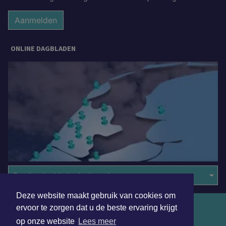
Aanmelden
ONLINE DAGBLADEN
Overige dagbladen in de regio
Deze website maakt gebruik van cookies om
Algemene voorwaarden
ervoor te zorgen dat u de beste ervaring krijgt
op onze website
Lees meer
Disclaimer