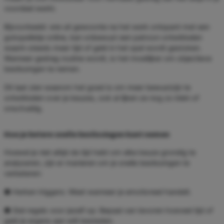
voordeel werkt.
Bijvoorbeeld: wie uit gewoonte na het werk ontspant met een
gokspelletje online, kan onbewust een patroon ontwikkelen
waarin steeds meer tijd of geld in het spel wordt gestoken.
Wanneer gedrag routine wordt, is het moeilijker om objectieve
beslissingen te nemen.
Dit laat zien waarom het goed is om meer bewustzijn te
ontwikkelen over je keuzes, ook al lijken ze nog zo klein of
onschuldig.
Hoe je betere snelle beslissingen kunt nemen
Hoewel je niet altijd de tijd hebt om elke keuze grondig te
analyseren, zijn er manieren om je snelle beslissingen te
verbeteren:
● Herken triggers: Weet wanneer je emotioneel handelt.
● Stel regels voor jezelf op: Bepaal van tevoren hoeveel tijd of
geld je ergens aan wilt besteden.