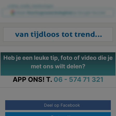
online
,
snelle
,
beslissingen
Maak
Heerhugowaardsdagblad
je Google-favoriet
Heb je een leuke tip, foto of video die je
met ons wilt delen?
APP ONS!
T.
06 - 574 71 321
Deel op Facebook