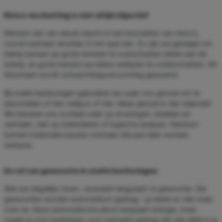
Risico-inschatting is niet altijd objectief
Mensen zijn van nature slecht in het inschatten van risico’s,
vooral wanneer emoties in het spel zijn. Zo zijn we geneigd om
kleine kansen op grote winsten te overschatten (denk aan de
loterij), en grote kansen op kleine verliezen te onderschatten. Dit
fenomeen wordt verwachtingsvervorming genoemd.
Bij snelle beslissingen gebruiken we vaak ons gevoel om te
beoordelen of iets veilig is of niet. Maar gevoel is niet objectief.
We baseren ons oordeel vaak op ervaringen, beelden en
verhalen, niet op statistieken of logische analyse. Hierdoor
kunnen irrationele keuzes ontstaan die pas later worden
herkend.
De rol van gewoonte in snelle beslissingen
Wat we dagelijks doen, verandert langzaam in gewoonte. Die
gewoontes worden automatisch gedrag – je denkt er niet meer
over na. Deze automatische piloot bespaart energie, maar
maakt je ook kwetsbaar voor herhaald gedrag dat niet altijd in je