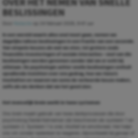
OVER HET NEMEN VAN SNELLE
BESLISSINGEN
Door
Redactie
op
24 februari 2026, 9:41 uur
In een wereld waarin alles snel moet gaan, nemen we
dagelijks talloze beslissingen in een fractie van een seconde.
Van simpele keuzes als wat we eten, tot grotere zoals
financiële investeringen of sociale interacties – veel van die
beslissingen worden genomen zonder dat we er echt bij
stilstaan. De psychologie achter snelle beslissingen onthult
opvallende inzichten over ons gedrag, hoe we risico’s
inschatten en waarom we soms de verkeerde keuze maken,
zelfs als we denken dat we het goed zien.
Het menselijk brein werkt in twee systemen
Ons brein maakt gebruik van twee denkprocessen die door
psycholoog Daniel Kahneman zijn beschreven als systeem 1 en
systeem 2. Systeem 1 is snel, intuïtief en emotioneel. Het helpt
ons om zonder nadenken te reageren, bijvoorbeeld bij gevaar of