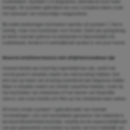
routinetaken. Systeem 2 is langzamer, rationeel en kost meer
energie. Dit systeem gebruiken we voor complexe taken zoals
het oplossen van wiskundige vraagstukken.
Bij snelle beslissingen domineren reacties uit systeem 1. Dat is
handig, maar ook kwetsbaar voor fouten. Denk aan gokgedrag:
je denkt snel een patroon te herkennen in bijvoorbeeld het
roulettespel, terwijl er in werkelijkheid sprake is van puur toeval.
Waarom intuïtieve keuzes niet altijd betrouwbaar zijn
Hoewel intuïtie een krachtig hulpmiddel kan zijn, werkt het
vooral goed in situaties waarin we veel ervaring hebben. Een
arts kan op basis van ervaring razendsnel een diagnose stellen.
Maar in situaties waarin we minder expertise hebben, zoals bij
het inschatten van winkansen of het nemen van financiële
risico’s, kan onze intuïtie ons flink op het verkeerde been zetten.
Dit komt omdat systeem 1 gebruikmaakt van mentale
‘kortsluitingen’, ook wel heuristieken genoemd. Een bekende is
de beschikbaarheidsheuristiek, waarbij we de waarschijnlijkheid
van een gebeurtenis inschatten op basis van hoe makkelijk we