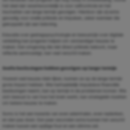
het deel dat verantwoordelijk is voor zelfcontrole en het
inschatten van lange termijn gevolgen. Hierdoor zijn zij extra
gevoelig voor snelle prikkels en impulsen, zeker wanneer die
gekoppeld zijn aan beloning.
Educatie over gedragspsychologie en bewustzijn over digitale
verleiding kan jongeren helpen om verstandiger keuzes te
maken. Een omgeving die niet direct prikkels beloont, maar
reflectie aanmoedigt, kan veel verschil maken.
Snelle beslissingen hebben gevolgen op lange termijn
Hoewel veel keuzes klein lijken, kunnen ze op de lange termijn
grote impact hebben. Wie herhaaldelijk impulsieve financiële
beslissingen neemt, kan op termijn in de problemen komen. Wie
zich bewust is van hoe het brein werkt, kan strategieën inzetten
om betere keuzes te maken.
Soms is het een kwestie van even ademhalen, even nadenken,
en dan pas doen. Een paar seconden extra kunnen het verschil
maken tussen een spijtige fout en een slimme zet.