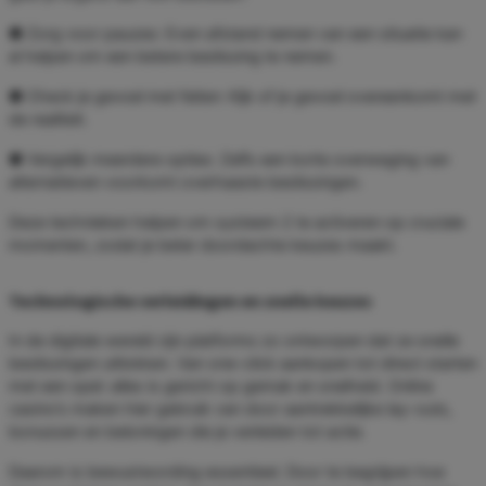
● Zorg voor pauzes: Even afstand nemen van een situatie kan
al helpen om een betere beslissing te nemen.
● Check je gevoel met feiten: Kijk of je gevoel overeenkomt met
de realiteit.
● Vergelijk meerdere opties: Zelfs een korte overweging van
alternatieven voorkomt overhaaste beslissingen.
Deze technieken helpen om systeem 2 te activeren op cruciale
momenten, zodat je beter doordachte keuzes maakt.
Technologische verleidingen en snelle keuzes
In de digitale wereld zijn platforms zo ontworpen dat ze snelle
beslissingen uitlokken. Van one-click aankopen tot direct starten
met een spel: alles is gericht op gemak en snelheid. Online
casino’s maken hier gebruik van door aantrekkelijke lay-outs,
bonussen en beloningen die je verleiden tot actie.
Daarom is bewustwording essentieel. Door te begrijpen hoe