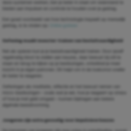
deze systemen werken, ben je beter in staat om weerstand te
bieden aan impulsen en controle te houden over je gedrag.
Een goed voorbeeld van hoe technologie inspeelt op menselijk
gedrag, is te vinden op:
Online gokken
Oefening maakt meester: trainen van besluitvaardigheid
Net als spieren kun je je besluitvaardigheid trainen. Door jezelf
regelmatig bloot te stellen aan keuzes, daar bewust bij stil te
staan en terug te kijken op je beslissingen, ontwikkel je meer
inzicht in je eigen patronen. Dit helpt om in de toekomst sneller
én beter te reageren.
Oefeningen als meditatie, reflectie en het bewust nemen van
micro-beslissingen – zoals wat je eet, hoe je reageert op stress
of hoe je met geld omgaat – kunnen bijdragen aan betere
algehele besluitvorming.
Jongeren zijn extra gevoelig voor impulsieve keuzes
De hersenen van jongeren zijn nog volop in ontwikkeling, vooral