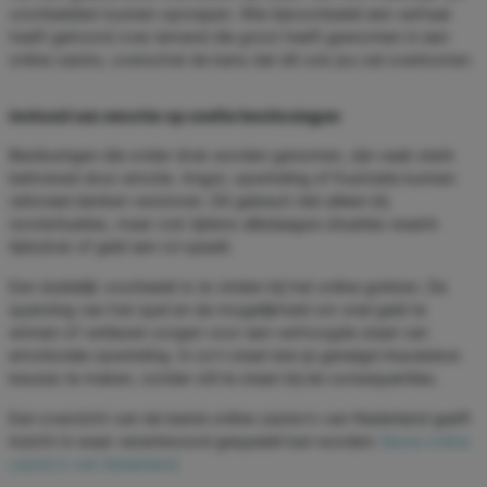
voorbeelden kunnen oproepen. Wie bijvoorbeeld een verhaal
heeft gehoord over iemand die groot heeft gewonnen in een
online casino, overschat de kans dat dit ook jou zal overkomen.
Invloed van emotie op snelle beslissingen
Beslissingen die onder druk worden genomen, zijn vaak sterk
beïnvloed door emotie. Angst, opwinding of frustratie kunnen
rationeel denken verstoren. Dit gebeurt niet alleen bij
noodsituaties, maar ook tijdens alledaagse situaties waarin
tijdsdruk of geld een rol speelt.
Een duidelijk voorbeeld is te vinden bij het online gokken. De
spanning van het spel en de mogelijkheid om snel geld te
winnen of verliezen zorgen voor een verhoogde staat van
emotionele opwinding. In zo'n staat ben je geneigd impulsieve
keuzes te maken, zonder stil te staan bij de consequenties.
Een overzicht van de beste online casino's van Nederland geeft
inzicht in waar verantwoord gespeeld kan worden:
Beste online
casino's van Nederland