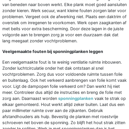
van beneden naar boven werkt. Elke plank moet goed aansluiten
zonder kieren. Werk secuur, want kleine fouten zorgen later voor
problemen. Vergeet ook de afwerking niet. Plaats een daktrim of
overstek om inregenen te voorkomen. Werk open zaagkanten af
met beits voor extra bescherming. Door deze lagen in de juiste
volgorde aan te brengen zorg je voor een duurzaam dak dat
lang meegaat zonder vochtproblemen.
Veelgemaakte fouten bij sponningplanken leggen
Een veelgemaakte fout is te weinig ventilatie ruimte inbouwen.
Zonder luchtcirculatie onder het dak ontstaan al snel
vochtproblemen. Zorg dus voor voldoende ruimte tussen folie
en buitenlaag. Ook het verkeerd aanbrengen van folie komt vaak
voor. Ligt de dampopen folie verkeerd om? Dan werkt hij niet
meer. Controleer dus altijd de instructies en breng de folie met
zorg aan. Daarnaast worden
sponningplanken
vaak te strak op
elkaar gemonteerd. Hout werkt altijd zeker buiten. Laat dus een
paar millimeter ruimte over aan de zijkanten. Gebruik
afstandhouders als hulp. Bevestig de planken met roestvrije
schroeven net boven de sponning. Zo blijft het hout strak zitten
zonder te splijten. Werk je met sponningplanken dan is het