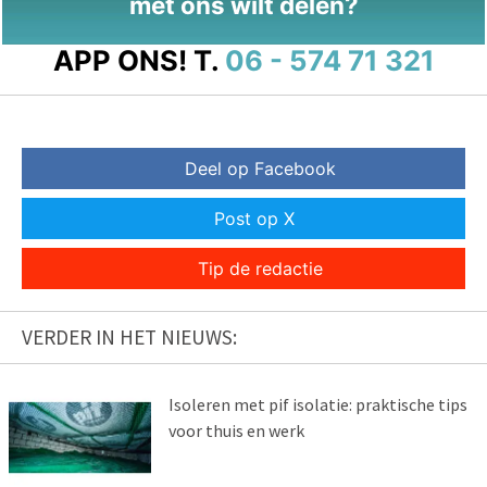
met ons wilt delen?
APP ONS!
T.
06 - 574 71 321
Deel op Facebook
Post op X
Tip de redactie
VERDER IN HET NIEUWS:
Isoleren met pif isolatie: praktische tips
voor thuis en werk