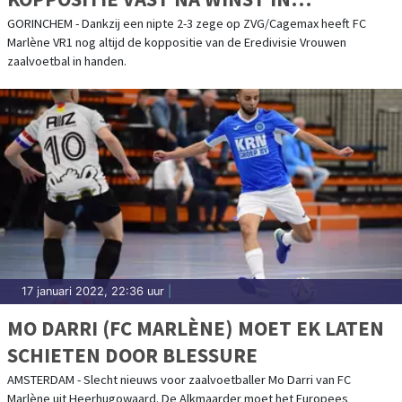
GORINCHEM
GORINCHEM - Dankzij een nipte 2-3 zege op ZVG/Cagemax heeft FC
Marlène VR1 nog altijd de koppositie van de Eredivisie Vrouwen
zaalvoetbal in handen.
17 januari 2022, 22:36 uur
|
MO DARRI (FC MARLÈNE) MOET EK LATEN
SCHIETEN DOOR BLESSURE
AMSTERDAM - Slecht nieuws voor zaalvoetballer Mo Darri van FC
Marlène uit Heerhugowaard. De Alkmaarder moet het Europees