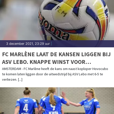
3 december 2021, 23:29 uur
|
FC MARLÈNE LAAT DE KANSEN LIGGEN BIJ
ASV LEBO. KNAPPE WINST VOOR
VROUWEN
AMSTERDAM - FC Marlène heeft de kans om naast koploper Hovocubo
te komen laten liggen door de uitwedstrijd bij ASV Lebo met 6-5 te
verliezen. [...]