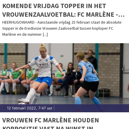
KOMENDE VRIJDAG TOPPER IN HET
VROUWENZAALVOETBAL: FC MARLÈNE -
OS LUSITANOS
HEERHUGOWAARD - Aanstaande vrijdag 25 februari staat de absolute
topper in de Eredivisie Vrouwen Zaalvoetbal tussen koploper FC
Marlène en de nummer [...]
12 februari 2022, 7:47 uur
|
VROUWEN FC MARLÈNE HOUDEN
KOPPOSITIE VAST NA WINST IN