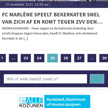
21 november 2021, 23:34 uur
|
FC MARLÈNE SPEELT BEKERKATER SNEL
VAN ZICH AF EN KOMT TEGEN ZVV DEN
HAAG IN DUBBELE CIJFERS
HEERHUGOWAARD - Twee dagen na de bekeruitschakeling door
strafschoppen tegen Hovocubo, heeft FC Marlène zich uitstekend
hersteld. In de [...]
1
...
23
24
25
(current)
26
27
...
39