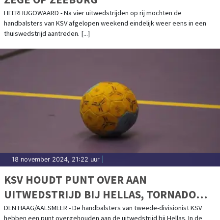
HEERHUGOWAARD - Na vier uitwedstrijden op rij mochten de
handbalsters van KSV afgelopen weekend eindelijk weer eens in een
thuiswedstrijd aantreden. [...]
18 november 2024, 21:22 uur
|
KSV HOUDT PUNT OVER AAN
UITWEDSTRIJD BIJ HELLAS, TORNADO
BLIJFT WINNEN
DEN HAAG/AALSMEER - De handbalsters van tweede-divisionist KSV
hebben een punt overgehouden aan de uitwedstrijd bij Hellas. In de