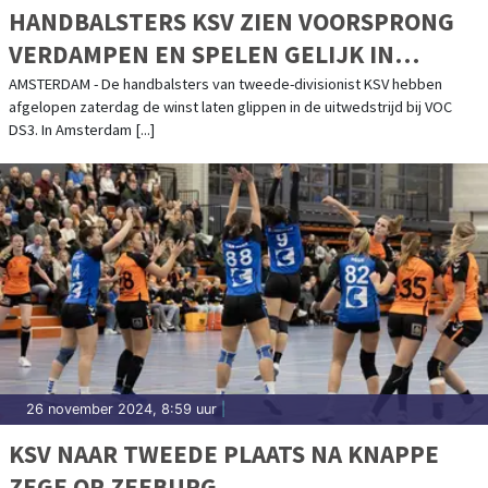
HANDBALSTERS KSV ZIEN VOORSPRONG
VERDAMPEN EN SPELEN GELIJK IN
AMSTERDAM
AMSTERDAM - De handbalsters van tweede-divisionist KSV hebben
afgelopen zaterdag de winst laten glippen in de uitwedstrijd bij VOC
DS3. In Amsterdam [...]
26 november 2024, 8:59 uur
|
KSV NAAR TWEEDE PLAATS NA KNAPPE
ZEGE OP ZEEBURG