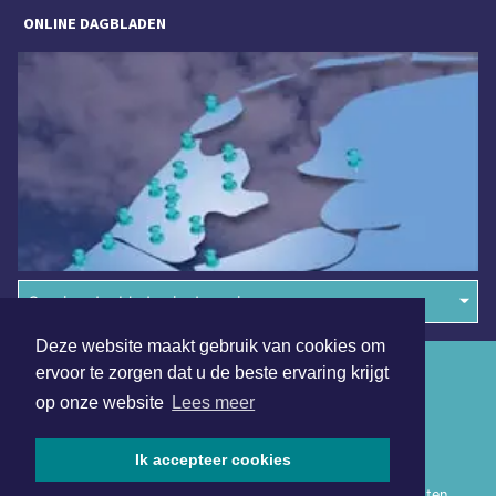
ONLINE DAGBLADEN
Overige dagbladen in de regio
Deze website maakt gebruik van cookies om
Algemene voorwaarden
ervoor te zorgen dat u de beste ervaring krijgt
op onze website
Lees meer
Disclaimer
Privacy Statement
Ik accepteer cookies
Copyright (c) 2026 | Heerhugowaardsdagblad.nl - Alle rechten