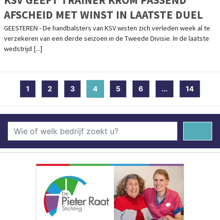
AFSCHEID MET WINST IN LAATSTE DUEL
GEESTEREN - De handbalsters van KSV wisten zich verleden week al te
verzekeren van een derde seizoen in de Tweede Divisie. In de laatste
wedstrijd [...]
1
2
3
4
(current)
5
6
...
14