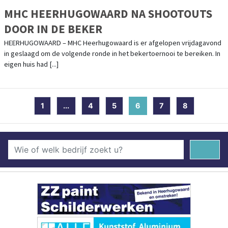
MHC HEERHUGOWAARD NA SHOOTOUTS
DOOR IN DE BEKER
HEERHUGOWAARD – MHC Heerhugowaard is er afgelopen vrijdagavond
in geslaagd om de volgende ronde in het bekertoernooi te bereiken. In
eigen huis had [...]
1
...
4
5
6
(current)
7
8