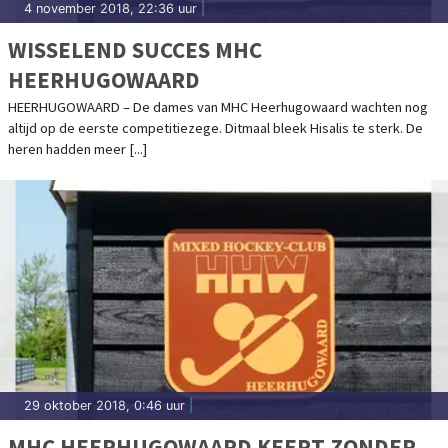
4 november 2018, 22:36 uur
|
WISSELEND SUCCES MHC
HEERHUGOWAARD
HEERHUGOWAARD – De dames van MHC Heerhugowaard wachten nog
altijd op de eerste competitiezege. Ditmaal bleek Hisalis te sterk. De
heren hadden meer [...]
29 oktober 2018, 0:46 uur
|
MHC HEERHUGOWAARD KEERT ZONDER