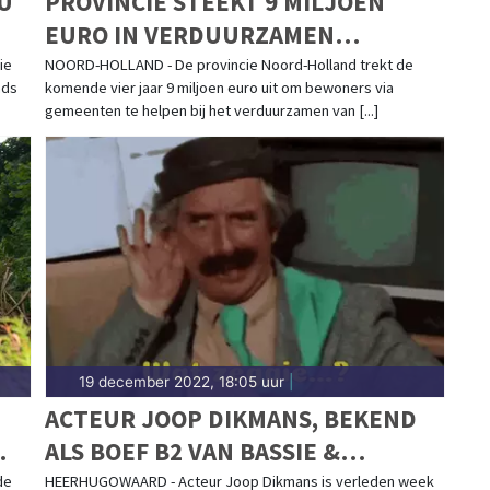
U
PROVINCIE STEEKT 9 MILJOEN
EURO IN VERDUURZAMEN
WONINGEN
ie
NOORD-HOLLAND - De provincie Noord-Holland trekt de
nds
komende vier jaar 9 miljoen euro uit om bewoners via
gemeenten te helpen bij het verduurzamen van [...]
19 december 2022, 18:05 uur
|
ACTEUR JOOP DIKMANS, BEKEND
ALS BOEF B2 VAN BASSIE &
ADRIAAN, OVERLEDEN
de
HEERHUGOWAARD - Acteur Joop Dikmans is verleden week