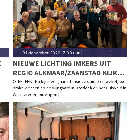
ou thuis.
31 december 2022, 7:09 uur
|
K
NIEUWE LICHTING IMKERS UIT
REGIO ALKMAAR/ZAANSTAD KIJKEN
UIT NAAR MOOI BIJENJAAR 2023
OTERLEEK - Na bijna een jaar intensieve studie en wekelijkse
praktijklessen op de wijngaard in Oterleek en het Guisveld in
Wormerveer, ontvingen [...]