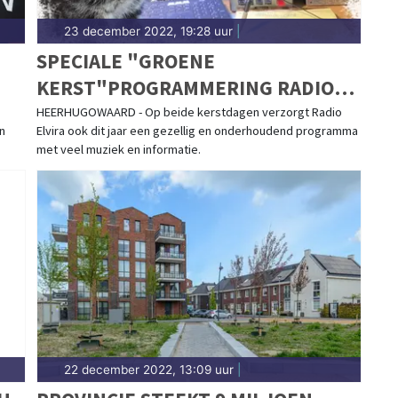
23 december 2022, 19:28 uur
|
SPECIALE "GROENE
KERST"PROGRAMMERING RADIO
ELVIRA
HEERHUGOWAARD - Op beide kerstdagen verzorgt Radio
n
Elvira ook dit jaar een gezellig en onderhoudend programma
met veel muziek en informatie.
22 december 2022, 13:09 uur
|