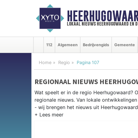
HEERHUGOWAAR
lokaal nieuws heerhugowaard en d
112
Algemeen
Bedrijvengids
Gemeente
Home
Regio
Pagina 107
REGIONAAL NIEUWS HEERHUGO
Wat speelt er in de regio Heerhugowaard? 
regionale nieuws. Van lokale ontwikkelingen 
- wij brengen het nieuws uit Heerhugowaard
REGIONIEUWS HEERHUGOWAAR
Onze redactie kent de regio als geen ander e