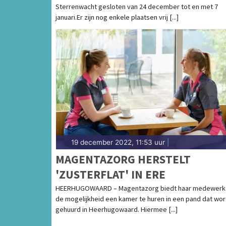
Sterrenwacht gesloten van 24 december tot en met 7
CURSUS WAARNEMEN
januari.Er zijn nog enkele plaatsen vrij [...]
19 december 2022, 11:53 uur
|
MAGENTAZORG HERSTELT
'ZUSTERFLAT' IN ERE
HEERHUGOWAARD – Magentazorg biedt haar medewerk
de mogelijkheid een kamer te huren in een pand dat wor
gehuurd in Heerhugowaard. Hiermee [...]