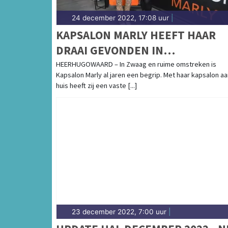
24 december 2022, 17:08 uur
|
KAPSALON MARLY HEEFT HAAR
DRAAI GEVONDEN IN
HEERHUGOWAARD
HEERHUGOWAARD – In Zwaag en ruime omstreken is
Kapsalon Marly al jaren een begrip. Met haar kapsalon aa
huis heeft zij een vaste [...]
23 december 2022, 7:00 uur
|