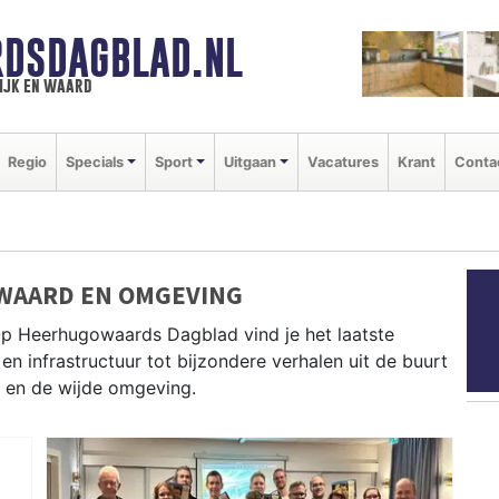
DSDAGBLAD.NL
ijk en waard
Regio
Specials
Sport
Uitgaan
Vacatures
Krant
Conta
WAARD EN OMGEVING
Op Heerhugowaards Dagblad vind je het laatste
en infrastructuur tot bijzondere verhalen uit de buurt
 en de wijde omgeving.
D
n brengt dagelijks het belangrijkste lokale nieuws uit