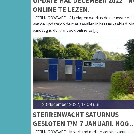
UPDATE HAL DECEMBER 2022 - N
ONLINE TE LEZEN!
HEERHUGOWAARD - Afgelopen week is de nieuwste edit
van de Update op de mat gevallen in het HAL-gebied. Si
vandaag is de krant ook online te [...]
20 december 2022, 17:09 uur
|
STERRENWACHT SATURNUS
GESLOTEN T/M 7 JANUARI. NOG
WEL ENKELE PLAATSEN VOOR
HEERHUGOWAARD - In verband met de kerstvakantie is 