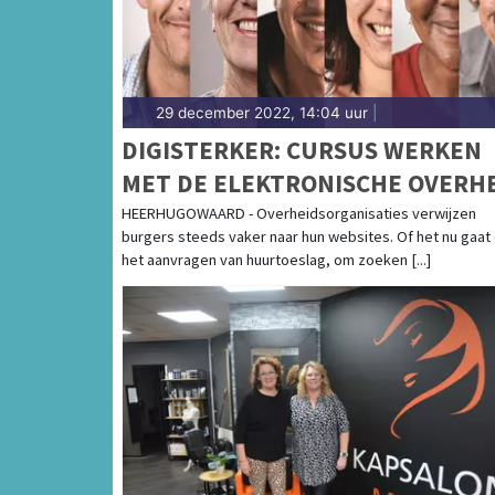
29 december 2022, 14:04 uur
|
DIGISTERKER: CURSUS WERKEN
MET DE ELEKTRONISCHE OVERH
HEERHUGOWAARD - Overheidsorganisaties verwijzen
burgers steeds vaker naar hun websites. Of het nu gaat
het aanvragen van huurtoeslag, om zoeken [...]