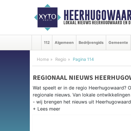
HEERHUGOWAAR
lokaal nieuws heerhugowaard en d
112
Algemeen
Bedrijvengids
Gemeente
Home
Regio
Pagina 114
REGIONAAL NIEUWS HEERHUGO
Wat speelt er in de regio Heerhugowaard? 
regionale nieuws. Van lokale ontwikkelingen 
- wij brengen het nieuws uit Heerhugowaard
REGIONIEUWS HEERHUGOWAAR
Onze redactie kent de regio als geen ander e