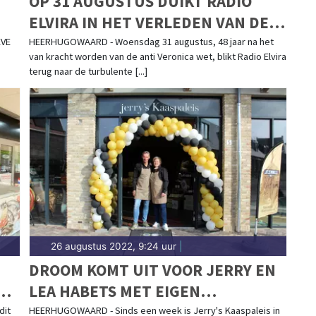
OP 31 AUGUSTUS DUIKT RADIO
ELVIRA IN HET VERLEDEN VAN DE
ZEEZENDERS
EVE
HEERHUGOWAARD - Woensdag 31 augustus, 48 jaar na het
van kracht worden van de anti Veronica wet, blikt Radio Elvira
terug naar de turbulente [...]
26 augustus 2022, 9:24 uur
|
DROOM KOMT UIT VOOR JERRY EN
LEA HABETS MET EIGEN
EN
KAASPALEIS IN DE DRAAI
dit
HEERHUGOWAARD - Sinds een week is Jerry's Kaaspaleis in