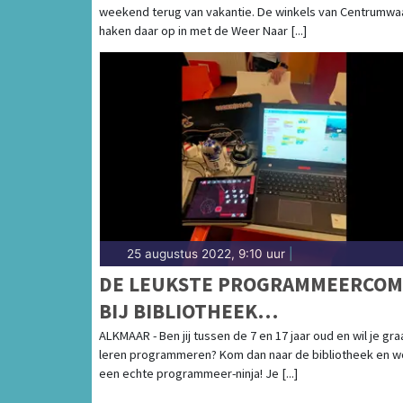
weekend terug van vakantie. De winkels van Centrumwa
haken daar op in met de Weer Naar [...]
25 augustus 2022, 9:10 uur
|
DE LEUKSTE PROGRAMMEERCOM
BIJ BIBLIOTHEEK
KENNEMERWAARD
ALKMAAR - Ben jij tussen de 7 en 17 jaar oud en wil je gr
leren programmeren? Kom dan naar de bibliotheek en w
een echte programmeer-ninja! Je [...]