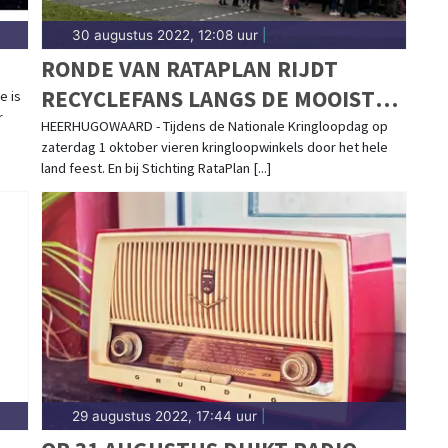
30 augustus 2022, 12:08 uur
|
RONDE VAN RATAPLAN RIJDT
RECYCLEFANS LANGS DE MOOISTE
e is
r
KRINGLOOPKOOPJES
HEERHUGOWAARD - Tijdens de Nationale Kringloopdag op
zaterdag 1 oktober vieren kringloopwinkels door het hele
land feest. En bij Stichting RataPlan [...]
29 augustus 2022, 17:44 uur
|