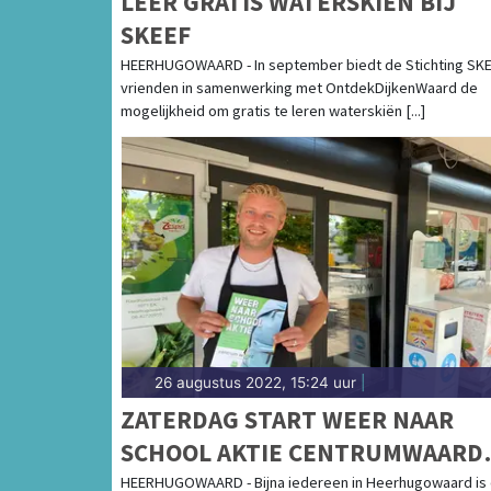
LEER GRATIS WATERSKIËN BIJ
SKEEF
HEERHUGOWAARD - In september biedt de Stichting SK
vrienden in samenwerking met OntdekDijkenWaard de
mogelijkheid om gratis te leren waterskiën [...]
26 augustus 2022, 15:24 uur
|
ZATERDAG START WEER NAAR
SCHOOL AKTIE CENTRUMWAARD
TWEE WEKEN LANG VERRASSING
HEERHUGOWAARD - Bijna iedereen in Heerhugowaard is 