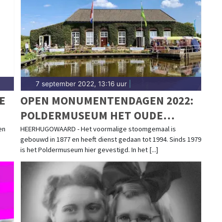
ou thuis.
7 september 2022, 13:16 uur
|
E
OPEN MONUMENTENDAGEN 2022:
POLDERMUSEUM HET OUDE
GEMAAL
en
HEERHUGOWAARD - Het voormalige stoomgemaal is
gebouwd in 1877 en heeft dienst gedaan tot 1994. Sinds 1979
is het Poldermuseum hier gevestigd. In het [...]