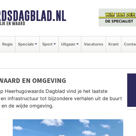
DSDAGBLAD.NL
ijk en waard
Regio
Specials
Sport
Uitgaan
Vacatures
Krant
Conta
WAARD EN OMGEVING
Op Heerhugowaards Dagblad vind je het laatste
en infrastructuur tot bijzondere verhalen uit de buurt
 en de wijde omgeving.
D
n brengt dagelijks het belangrijkste lokale nieuws uit