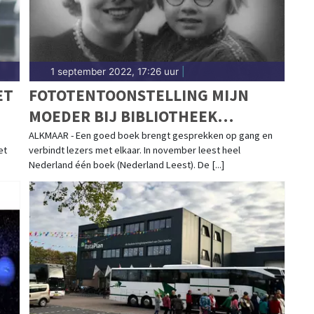
1 september 2022, 17:26 uur
|
ET
FOTOTENTOONSTELLING MIJN
MOEDER BIJ BIBLIOTHEEK
KENNEMERWAARD
ALKMAAR - Een goed boek brengt gesprekken op gang en
et
verbindt lezers met elkaar. In november leest heel
Nederland één boek (Nederland Leest). De [...]