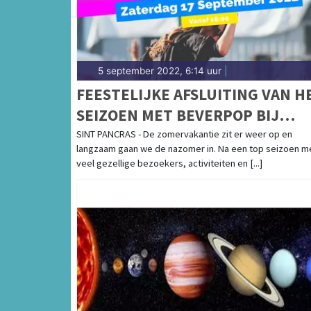
5 september 2022, 6:14 uur
|
FEESTELIJKE AFSLUITING VAN H
SEIZOEN MET BEVERPOP BIJ
ZWEMBAD DE BEVER
SINT PANCRAS - De zomervakantie zit er weer op en
langzaam gaan we de nazomer in. Na een top seizoen m
veel gezellige bezoekers, activiteiten en [...]