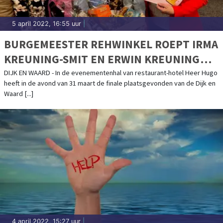
5 april 2022, 16:55 uur
|
BURGEMEESTER REHWINKEL ROEPT IRMA
KREUNING-SMIT EN ERWIN KREUNING
UIT TOT ORAKEL VAN DIJK EN WAARD!
DIJK EN WAARD - In de evenementenhal van restaurant-hotel Heer Hugo
heeft in de avond van 31 maart de finale plaatsgevonden van de Dijk en
Waard [...]
4 april 2022, 15:27 uur
|