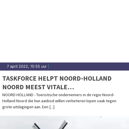
7 april 2022, 15:55 uur
|
TASKFORCE HELPT NOORD-HOLLAND
NOORD MEEST VITALE
VERBLIJFSRECREATIE REGIO VAN
NOORD HOLLAND - Toeristische ondernemers in de regio Noord-
Holland Noord die hun aanbod willen verbeteren lopen vaak tegen
NEDERLAND TE WORDEN
grote uitdagingen aan. Een [...]