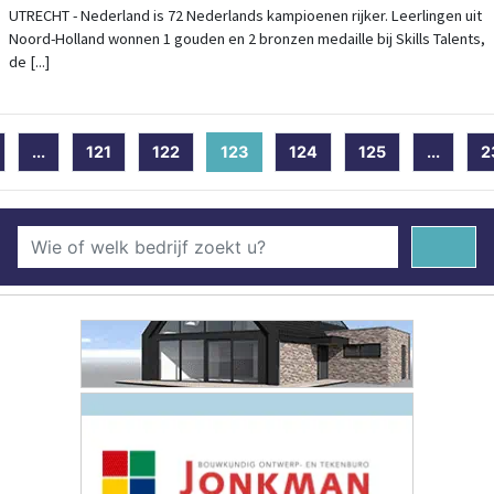
UTRECHT - Nederland is 72 Nederlands kampioenen rijker. Leerlingen uit
Noord-Holland wonnen 1 gouden en 2 bronzen medaille bij Skills Talents,
de [...]
...
121
122
123
(current)
124
125
...
2