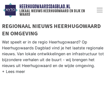
HEERHUGOWAARDSDAGBLAD.NL
lokaal nieuws heerhugowaard en dijk en
waard
REGIONAAL NIEUWS HEERHUGOWAARD
EN OMGEVING
Wat speelt er in de regio Heerhugowaard? Op
Heerhugowaards Dagblad vind je het laatste regionale
nieuws. Van lokale ontwikkelingen en infrastructuur tot
bijzondere verhalen uit de buurt - wij brengen het
nieuws uit Heerhugowaard en de wijde omgeving.
REGIONIEUWS HEERHUGOWAARD
Onze redactie kent de regio als geen ander en brengt
dagelijks het belangrijkste lokale nieuws uit
Heerhugowaard en omliggende plaatsen bij jou thuis.