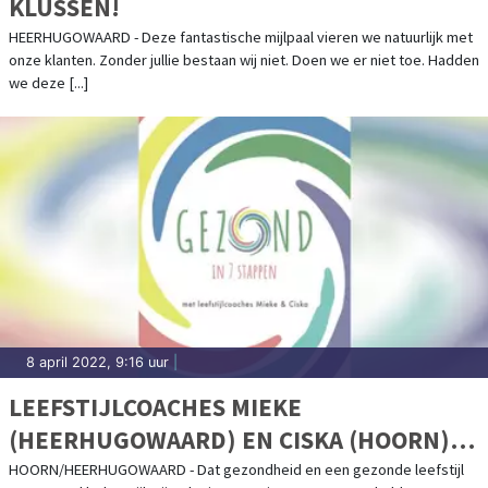
KLUSSEN!
HEERHUGOWAARD - Deze fantastische mijlpaal vieren we natuurlijk met
onze klanten. Zonder jullie bestaan wij niet. Doen we er niet toe. Hadden
we deze [...]
8 april 2022, 9:16 uur
|
LEEFSTIJLCOACHES MIEKE
(HEERHUGOWAARD) EN CISKA (HOORN)
HELPEN ÍEDEREEN AAN EEN GEZONDE
HOORN/HEERHUGOWAARD - Dat gezondheid en een gezonde leefstijl