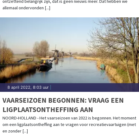
ontzettend belangrijk zijn, dat is geen nieuws meer. Dat hebben we
LEEFSTIJL.
allemaal ondervonden [...]
8 april 2022, 8:03 uur
|
VAARSEIZOEN BEGONNEN: VRAAG EEN
LIGPLAATSONTHEFFING AAN
NOORD-HOLLAND - Het vaarseizoen van 2022 is begonnen. Het moment
om een ligplaatsontheffing aan te vragen voor recreatievaartuigen (met
en zonder [...]